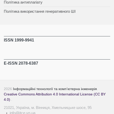
Політика антиплагіату
Політика використання генеративного ШІ
ISSN 1999-9941
E-ISSN 2078-6387
2026
Інформаційні технології та комп’ютерна інженерія
.
Creative Commons Attribution 4.0 International License (CC BY
4.0)
.
21021, Україна, м. Вінниця, Хмельницьке шосе, 95
info@itce.vn.ua