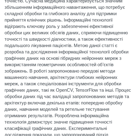
точністю. Сучасна медицина характеризується значним
збільшенням інформаційного навантаження, що потребує
складної обробки та глибокого аналізу для підтримки
прийняття клінічних рішень. Інформаційні технології
відіграють ключову роль у забезпеченні ефективної
обробки цих великих обсягів даних, сприяючи підвищенню
точності та швидкості діагностики, а також ефективності
подальшого лікування пацієнтів. Метою даної статті є
розробка та дослідження інформаційної технології обробки
графічних даних на основі гібридних нейронних мереж з
використанням геометричних особливостей об’єктів
зображень. В роботі запропоновано передові методи
машинного навчання, архітектури глибоких нейронних
мереж, а також спеціалізовані інструменти для обробки
графічних даних, такі як OpenCV, TensorFlow та інші. Процес
обробки даних під час валідації запропонованих методів та
архітектур включав декілька етапів: попередню обробку
даних, навчання моделей та ретельне тестування
отриманих результатів. Розроблена інформаційна
технологія демонструє значне підвищення точності
класифікації графічних даних. Експериментальні
дослідження показали, що запропонований підхід