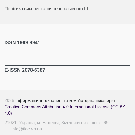
Політика використання генеративного ШІ
ISSN 1999-9941
E-ISSN 2078-6387
2026
Інформаційні технології та комп’ютерна інженерія
.
Creative Commons Attribution 4.0 International License (CC BY
4.0)
.
21021, Україна, м. Вінниця, Хмельницьке шосе, 95
info@itce.vn.ua