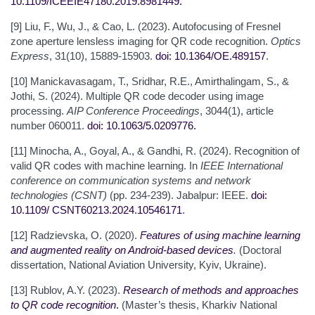
10.1109/ICEEIE47180.2019.8981449
.
[9] Liu, F., Wu, J., & Cao, L. (2023). Autofocusing of Fresnel
zone aperture lensless imaging for QR code recognition.
Optics
Express
, 31(10), 15889-15903.
doi: 10.1364/OE.489157
.
[10] Manickavasagam, T., Sridhar, R.E., Amirthalingam, S., &
Jothi, S. (2024). Multiple QR code decoder using image
processing.
AIP Conference Proceedings
, 3044(1), article
number 060011.
doi: 10.1063/5.0209776
.
[11] Minocha, A., Goyal, A., & Gandhi, R. (2024). Recognition of
valid QR codes with machine learning. In
IEEE International
conference on communication systems and network
technologies (CSNT)
(pp. 234-239). Jabalpur: IEEE.
doi:
10.1109/
CSNT60213.2024.10546171
.
[12] Radzievska, O. (2020).
Features of using machine learning
and augmented reality on Android-based devices
.
(Doctoral
dissertation, National Aviation University, Kyiv, Ukraine).
[13] Rublov, A.Y. (2023).
Research of methods and approaches
to QR code recognition
.
(Master’s thesis, Kharkiv National