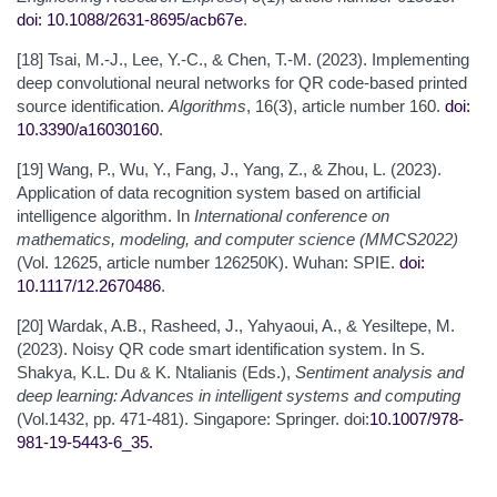
doi: 10.1088/2631-8695/acb67e
.
[18] Tsai, M.-J., Lee, Y.-C., & Chen, T.-M. (2023). Implementing
deep convolutional neural networks for QR code-based printed
source identification.
Algorithms
, 16(3), article number 160.
doi:
10.3390/a16030160
.
[19] Wang, P., Wu, Y., Fang, J., Yang, Z., & Zhou, L. (2023).
Application of data recognition system based on artificial
intelligence algorithm. In
International conference on
mathematics, modeling, and computer science (MMCS2022)
(Vol. 12625, article number 126250K). Wuhan: SPIE.
doi:
10.1117/12.2670486
.
[20] Wardak, A.B., Rasheed, J., Yahyaoui, A., & Yesiltepe, M.
(2023). Noisy QR code smart identification system. In S.
Shakya, K.L. Du & K. Ntalianis (Eds.),
Sentiment analysis and
deep learning: Advances in intelligent systems and computing
(Vol.1432, pp. 471-481). Singapore: Springer. doi:
10.1007/978-
981-19-5443-6_35
.