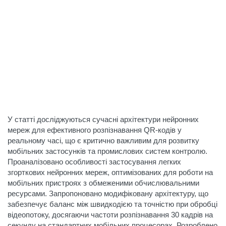
У статті досліджуються сучасні архітектури нейронних
мереж для ефективного розпізнавання QR-кодів у
реальному часі, що є критично важливим для розвитку
мобільних застосунків та промислових систем контролю.
Проаналізовано особливості застосування легких
згорткових нейронних мереж, оптимізованих для роботи на
мобільних пристроях з обмеженими обчислювальними
ресурсами. Запропоновано модифіковану архітектуру, що
забезпечує баланс між швидкодією та точністю при обробці
відеопотоку, досягаючи частоти розпізнавання 30 кадрів на
секунду на стандартних мобільних процесорах. Розроблено