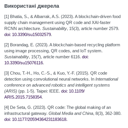
Використані джерела
[1] Bhatia, S., & Albarrak, A.S. (2023). A blockchain-driven food
supply chain management using QR code and XAI-faster
RCNN architecture.
Sustainability
, 15(3), article number 2579.
doi: 10.3390/su15032579
.
[2] Borandag, E. (2023). A blockchain-based recycling platform
using image processing, QR codes, and IoT system.
Sustainability
, 15(7), article number 6116.
doi:
10.3390/su15076116
.
[3] Chou, T.-H., Ho, C.-S., & Kuo, Y.-F. (2015). QR code
detection using convolutional neural networks. In
International
conference on advanced robotics and intelligent systems
(ARIS)
(pp. 1-5). Taipei: IEEE.
doi: 10.1109/
ARIS.2015.7158354
.
[4] De Seta, G. (2023). QR code: The global making of an
infrastructural gateway.
Global Media and China
, 8(3), 362-380.
doi: 10.1177/20594364231183618
.