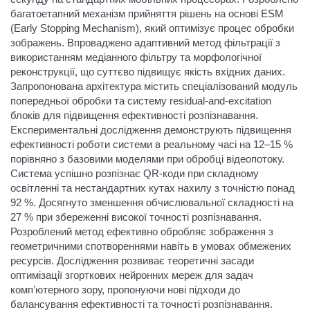
багатоетапний механізм прийняття рішень на основі ESM
(Early Stopping Mechanism), який оптимізує процес обробки
зображень. Впроваджено адаптивний метод фільтрації з
використанням медіанного фільтру та морфологічної
реконструкції, що суттєво підвищує якість вхідних даних.
Запропонована архітектура містить спеціалізований модуль
попередньої обробки та систему residual-and-excitation
блоків для підвищення ефективності розпізнавання.
Експериментальні дослідження демонструють підвищення
ефективності роботи системи в реальному часі на 12–15 %
порівняно з базовими моделями при обробці відеопотоку.
Система успішно розпізнає QR-коди при складному
освітленні та нестандартних кутах нахилу з точністю понад
92 %. Досягнуто зменшення обчислювальної складності на
27 % при збереженні високої точності розпізнавання.
Розроблений метод ефективно обробляє зображення з
геометричними спотвореннями навіть в умовах обмежених
ресурсів. Дослідження розвиває теоретичні засади
оптимізації згорткових нейронних мереж для задач
комп’ютерного зору, пропонуючи нові підходи до
балансування ефективності та точності розпізнавання.