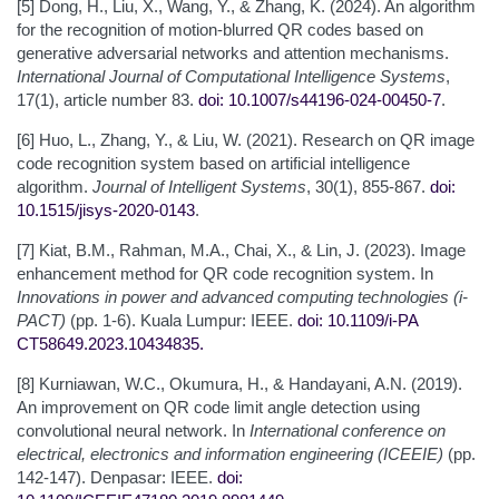
[5] Dong, H., Liu, X., Wang, Y., & Zhang, K. (2024). An algorithm
for the recognition of motion-blurred QR codes based on
generative adversarial networks and attention mechanisms.
International Journal of Computational Intelligence Systems
,
17(1), article number 83.
doi: 10.1007/s44196-024-00450-7
.
[6] Huo, L., Zhang, Y., & Liu, W. (2021). Research on QR image
code recognition system based on artificial intelligence
algorithm.
Journal of Intelligent Systems
, 30(1), 855-867.
doi:
10.1515/jisys-2020-0143
.
[7] Kiat, B.M., Rahman, M.A., Chai, X., & Lin, J. (2023). Image
enhancement method for QR code recognition system. In
Innovations in power and advanced computing technologies (i-
PACT)
(pp. 1-6). Kuala Lumpur: IEEE.
doi: 10.1109/i-PA
CT58649.2023.10434835
.
[8] Kurniawan, W.C., Okumura, H., & Handayani, A.N. (2019).
An improvement on QR code limit angle detection using
convolutional neural network. In
International conference on
electrical, electronics and information engineering (ICEEIE)
(pp.
142-147). Denpasar: IEEE.
doi: