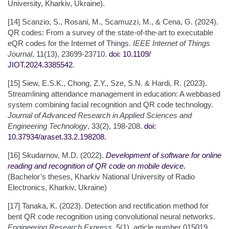
University, Kharkiv, Ukraine).
[14] Scanzio, S., Rosani, M., Scamuzzi, M., & Cena, G. (2024).
QR codes: From a survey of the state-of-the-art to executable
eQR codes for the Internet of Things.
IEEE Internet of Things
Journal
, 11(13), 23699-23710.
doi: 10.1109/
JIOT.2024.3385542
.
[15] Siew, E.S.K., Chong, Z.Y., Sze, S.N. & Hardi, R. (2023).
Streamlining attendance management in education: A webbased
system combining facial recognition and QR code technology.
Journal of Advanced Research in Applied Sciences and
Engineering Technology
, 33(2), 198-208.
doi:
10.37934/araset.33.2.198208
.
[16] Skudarnov, M.D. (2022).
Development of software for online
reading and recognition of QR code on mobile device
.
(Bachelor’s theses, Kharkiv National University of Radio
Electronics, Kharkiv, Ukraine)
[17] Tanaka, K. (2023). Detection and rectification method for
bent QR code recognition using convolutional neural networks.
Engineering Research Express
, 5(1), article number 015019.