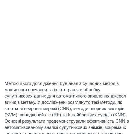
Метою цього дослідження був аналіз сучасних методів
машинного навчання та їх інтеграція в обробку
супутникових даних для автоматичного виявлення джерел
викидів метану. У дослідженні розглянуто такі методи, як
згорткові нейронні мережі (CNN), методи опорних векторів
(SVM), випадковий ліс (RF) та k-найближчих сусідів (KNN).
Основні результати продемонстрували ефективність CNN в
автоматизованому аналізі супутникових знімків, зокрема їх
здатність виявляти просторові закономірності, характерні