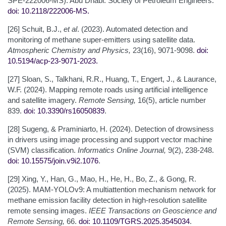
SPE-222006-MS). Abu Dhabi: Society of Petroleum Engineers.
doi: 10.2118/222006-MS
.
[26] Schuit, B.J.,
et al
. (2023). Automated detection and
monitoring of methane super-emitters using satellite data.
Atmospheric Chemistry and Physics,
23(16), 9071-9098.
doi:
10.5194/acp-23-9071-2023
.
[27] Sloan, S., Talkhani, R.R., Huang, T., Engert, J., & Laurance,
W.F. (2024). Mapping remote roads using artificial intelligence
and satellite imagery.
Remote Sensing,
16(5), article number
839.
doi: 10.3390/rs16050839
.
[28] Sugeng, & Praminiarto, H. (2024). Detection of drowsiness
in drivers using image processing and support vector machine
(SVM) classification.
Informatics Online Journal,
9(2), 238-248.
doi: 10.15575/join.v9i2.1076
.
[29] Xing, Y., Han, G., Mao, H., He, H., Bo, Z., & Gong, R.
(2025). MAM-YOLOv9: A multiattention mechanism network for
methane emission facility detection in high-resolution satellite
remote sensing images.
IEEE Transactions on Geoscience and
Remote Sensing,
66.
doi: 10.1109/TGRS.2025.3545034
.