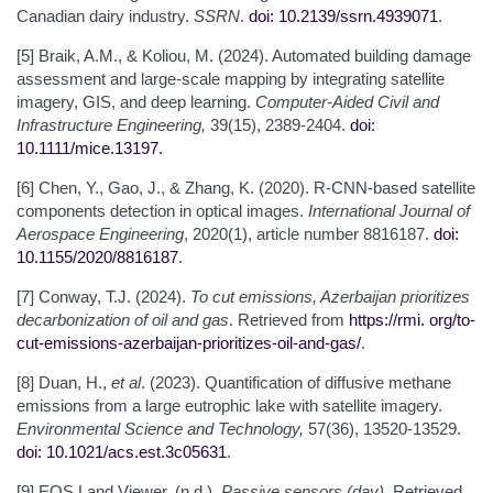
Canadian dairy industry.
SSRN
.
doi: 10.2139/ssrn.4939071
.
[5] Braik, A.M., & Koliou, M. (2024). Automated building damage
assessment and large-scale mapping by integrating satellite
imagery, GIS, and deep learning.
Computer-Aided Civil and
Infrastructure Engineering,
39(15), 2389-2404.
doi:
10.1111/mice.13197
.
[6] Chen, Y., Gao, J., & Zhang, K. (2020). R-CNN-based satellite
components detection in optical images.
International Journal of
Aerospace Engineering
, 2020(1), article number 8816187.
doi:
10.1155/2020/8816187
.
[7] Conway, T.J. (2024).
To cut emissions, Azerbaijan prioritizes
decarbonization of oil and gas
. Retrieved from
https://rmi.
org/to-
cut-emissions-azerbaijan-prioritizes-oil-and-gas/
.
[8] Duan, H.,
et al
. (2023). Quantification of diffusive methane
emissions from a large eutrophic lake with satellite imagery.
Environmental Science and Technology,
57(36), 13520-13529.
doi: 10.1021/acs.est.3c05631
.
[9] EOS Land Viewer. (n.d.).
Passive sensors (day).
Retrieved