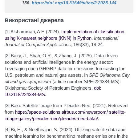
156.
https://doi.org/10.31649/vitce/2.2025.144
Використані джерела
[1] Alshammari, A.F. (2024).
Implementation of classification
using K-nearest neighbors (KNN) in Python
.
International
Journal of Computer Applications,
186(33), 19-24.
[2] Bairy, J., Shah, O.R., & Zhang, J. (2025). Data-driven
solutions and artificial intelligence in the energy sector:
Leveraging open GHGRP data for emissions forecasting for
U.S. petroleum and natural gas assets. In
SPE Oklahoma City
oil and gas symposium
(article number SPE-224384-MS).
Oklahoma: Society of Petroleum Engineers.
doi:
10.2118/224384-MS
.
[3] Baku Satellite image from Pleiades Neo. (2021). Retrieved
from
https://space-solutions.airbus.com/newsroom/
satellite-
image-gallery/pleiades-neo/pleiades-neo-baku/
.
[4] Bi, H., & Neethirajan, S. (2024). Utilizing satellite data and
machine learning for benchmarking methane emissions in the