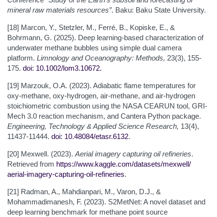
mineral raw materials resources”
. Baku: Baku State University.
[18] Marcon, Y., Stetzler, M., Ferré, B., Kopiske, E., &
Bohrmann, G. (2025). Deep learning-based characterization of
underwater methane bubbles using simple dual camera
platform.
Limnology and Oceanography: Methods,
23(3), 155-
175.
doi: 10.1002/lom3.10672
.
[19] Marzouk, O.A. (2023). Adiabatic flame temperatures for
oxy-methane, oxy-hydrogen, air-methane, and air-hydrogen
stoichiometric combustion using the NASA CEARUN tool, GRI-
Mech 3.0 reaction mechanism, and Cantera Python package.
Engineering, Technology & Applied Science Research,
13(4),
11437-11444.
doi: 10.48084/etasr.6132
.
[20] Mexwell. (2023).
Aerial imagery capturing oil refineries
.
Retrieved from
https://www.kaggle.com/datasets/mexwell/
aerial-imagery-capturing-oil-refineries
.
[21] Radman, A., Mahdianpari, M., Varon, D.J., &
Mohammadimanesh, F. (2023). S2MetNet: A novel dataset and
deep learning benchmark for methane point source