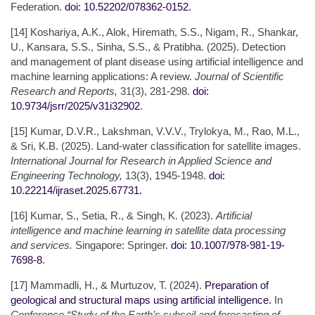
Federation.
doi: 10.52202/078362-0152
.
[14] Koshariya, A.K., Alok, Hiremath, S.S., Nigam, R., Shankar,
U., Kansara, S.S., Sinha, S.S., & Pratibha. (2025). Detection
and management of plant disease using artificial intelligence and
machine learning applications: A review.
Journal of Scientific
Research and Reports,
31(3), 281-298.
doi:
10.9734/jsrr/2025/v31i32902
.
[15] Kumar, D.V.R., Lakshman, V.V.V., Trylokya, M., Rao, M.L.,
& Sri, K.B. (2025). Land-water classification for satellite images.
International Journal for Research in Applied Science and
Engineering Technology,
13(3), 1945-1948.
doi:
10.22214/ijraset.2025.67731
.
[16] Kumar, S., Setia, R., & Singh, K. (2023).
Artificial
intelligence and machine learning in satellite data processing
and services.
Singapore: Springer.
doi: 10.1007/978-981-19-
7698-8
.
[17] Mammadli, H., & Murtuzov, T. (2024).
Preparation of
geological and structural maps using artificial intelligence
.
In
Conference “Study of the Earth’s subsoil and forecasting of