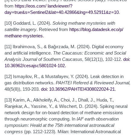
from
https://eos.com/
landviewer/?
day=true&s=Sentinel2&lat=40.42866&lng=49.52911&z=10
.
[10] Goddard, L. (2024).
Solving methane mysteries with
satellite imagery
. Retrieved from
https://blog.datadesk.eco/p/
methane-mysteries
.
[11] Ibrahimova, S., & Bağırzadə, M. (2024). Digital economy
and artificial intelligence.
The Caucasus: Economic and Social
Analysis Journal of Southern Caucasus,
58(12(1)), 102-112.
doi:
10.36962/cesajsc5801024-102
.
[12] Ismayilov, R., & Mustafayev, Y. (2024). Leak detection in
gas distribution networks.
PAHTEI Refered & Reviewed Journal,
48(5(8)), 193-203.
doi: 10.36962/PAHTEI4308022024-21
.
[13] Karim, A., Alkholeify, A., Choi, J., Dhall, J., Huda, T.,
Ranjekar, A., Yassine, Y., & Wischert, D. (2024). Spiking neural
network design for on-board detection of methane emissions
through neuromorphic computing. In
IAF earth observation
symposium: Heald at the 75th international astronautical
congress
(pp. 1212-1223). Milan: International Astronautical