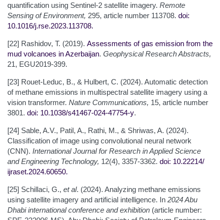
quantification using Sentinel-2 satellite imagery.
Remote
Sensing of Environment,
295, article number 113708.
doi:
10.1016/j.rse.2023.113708
.
[22] Rashidov, T. (2019).
Assessments of gas emission from the
mud volcanoes in Azerbaijan
.
Geophysical Research Abstracts,
21, EGU2019-399.
[23] Rouet-Leduc, B., & Hulbert, C. (2024). Automatic detection
of methane emissions in multispectral satellite imagery using a
vision transformer.
Nature Communications,
15, article number
3801.
doi: 10.1038/s41467-024-47754-y
.
[24] Sable, A.V., Patil, A., Rathi, M., & Shriwas, A. (2024).
Classification of image using convolutional neural network
(CNN).
International Journal for Research in Applied Science
and Engineering Technology,
12(4), 3357-3362.
doi: 10.22214/
ijraset.2024.60650
.
[25] Schillaci, G.,
et al
. (2024). Analyzing methane emissions
using satellite imagery and artificial intelligence. In
2024 Abu
Dhabi international conference and exhibition
(article number: