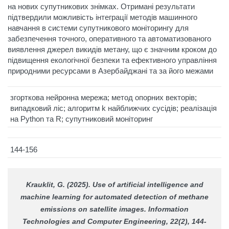
на нових супутникових знімках. Отримані результати
підтвердили можливість інтеграції методів машинного
навчання в системи супутникового моніторингу для
забезпечення точного, оперативного та автоматизованого
виявлення джерел викидів метану, що є значним кроком до
підвищення екологічної безпеки та ефективного управління
природними ресурсами в Азербайджані та за його межами
згорткова нейронна мережа; метод опорних векторів;
випадковий ліс; алгоритм k найближчих сусідів; реалізація
на Python та R; супутниковий моніторинг
144-156
Krauklit, G. (2025). Use of artificial intelligence and
machine learning for automated detection of methane
emissions on satellite images.
Information
Technologies and Computer Engineering
, 22(2), 144-