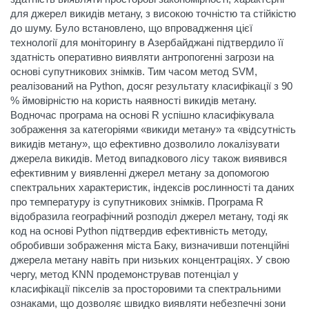
для джерел викидів метану, з високою точністю та стійкістю
до шуму. Було встановлено, що впровадження цієї
технології для моніторингу в Азербайджані підтвердило її
здатність оперативно виявляти антропогенні загрози на
основі супутникових знімків. Тим часом метод SVM,
реалізований на Python, досяг результату класифікації з 90
% ймовірністю на користь наявності викидів метану.
Водночас програма на основі R успішно класифікувала
зображення за категоріями «викиди метану» та «відсутність
викидів метану», що ефективно дозволило локалізувати
джерела викидів. Метод випадкового лісу також виявився
ефективним у виявленні джерел метану за допомогою
спектральних характеристик, індексів рослинності та даних
про температуру із супутникових знімків. Програма R
відобразила географічний розподіл джерел метану, тоді як
код на основі Python підтвердив ефективність методу,
обробивши зображення міста Баку, визначивши потенційні
джерела метану навіть при низьких концентраціях. У свою
чергу, метод KNN продемонстрував потенціал у
класифікації пікселів за просторовими та спектральними
ознаками, що дозволяє швидко виявляти небезпечні зони