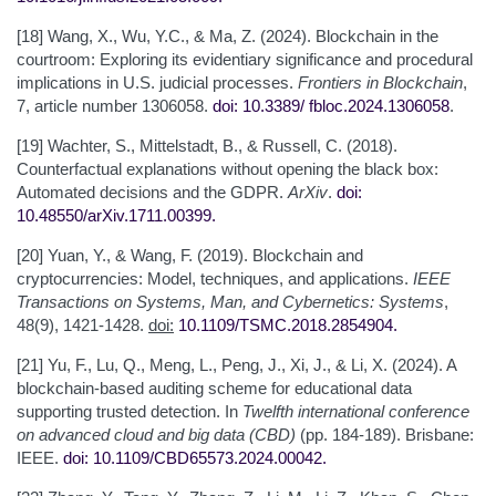
[18] Wang, X., Wu, Y.C., & Ma, Z. (2024). Blockchain in the
courtroom: Exploring its evidentiary significance and procedural
implications in U.S. judicial processes.
Frontiers in Blockchain
,
7, article number 1306058.
doi: 10.3389/
fbloc.2024.1306058
.
[19] Wachter, S., Mittelstadt, B., & Russell, C. (2018).
Counterfactual explanations without opening the black box:
Automated decisions and the GDPR.
ArXiv
.
doi:
10.48550/arXiv.1711.00399
.
[20] Yuan, Y., & Wang, F. (2019). Blockchain and
cryptocurrencies: Model, techniques, and applications.
IEEE
Transactions on Systems, Man, and Cybernetics: Systems
,
48(9), 1421-1428.
doi:
10.1109/TSMC.2018.2854904
.
[21] Yu, F., Lu, Q., Meng, L., Peng, J., Xi, J., & Li, X. (2024). A
blockchain-based auditing scheme for educational data
supporting trusted detection. In
Twelfth international conference
on advanced cloud and big data (CBD)
(pp. 184-189). Brisbane:
IEEE.
doi: 10.1109/CBD65573.2024.00042
.