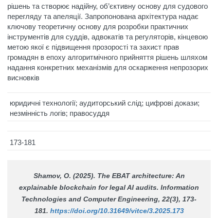
рішень та створює надійну, об’єктивну основу для судового
перегляду та апеляції. Запропонована архітектура надає
ключову теоретичну основу для розробки практичних
інструментів для суддів, адвокатів та регуляторів, кінцевою
метою якої є підвищення прозорості та захист прав
громадян в епоху алгоритмічного прийняття рішень шляхом
надання конкретних механізмів для оскарження непрозорих
висновків
юридичні технології; аудиторський слід; цифрові докази;
незмінність логів; правосуддя
173-181
Shamov, O. (2025). The EBAT architecture: An
explainable blockchain for legal AI audits.
Information
Technologies and Computer Engineering
, 22(3), 173-
181.
https://doi.org/10.31649/vitce/3.2025.173