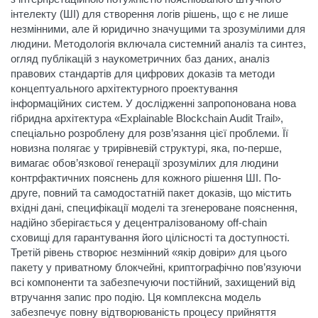
інтелекту (ШІ) для створення логів рішень, що є не лише
незмінними, але й юридично значущими та зрозумілими для
людини. Методологія включала системний аналіз та синтез,
огляд публікацій з наукометричних баз даних, аналіз
правових стандартів для цифрових доказів та методи
концептуального архітектурного проектування
інформаційних систем. У дослідженні запропонована нова
гібридна архітектура «Explainable Blockchain Audit Trail»,
спеціально розроблену для розв’язання цієї проблеми. Її
новизна полягає у трирівневій структурі, яка, по-перше,
вимагає обов’язкової генерації зрозумілих для людини
контрфактичних пояснень для кожного рішення ШІ. По-
друге, повний та самодостатній пакет доказів, що містить
вхідні дані, специфікації моделі та згенероване пояснення,
надійно зберігається у децентралізованому off-chain
сховищі для гарантування його цілісності та доступності.
Третій рівень створює незмінний «якір довіри» для цього
пакету у приватному блокчейні, криптографічно пов’язуючи
всі компоненти та забезпечуючи постійний, захищений від
втручання запис про подію. Ця комплексна модель
забезпечує повну відтворюваність процесу прийняття