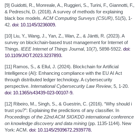
[9] Guidotti, R., Monreale, A., Ruggieri, S., Turini, F., Giannotti, F.,
& Pedreschi, D. (2018). A survey of methods for explaining
black box models.
ACM Computing Surveys (CSUR)
, 51(5), 1-
42.
doi: 10.1145/3236009
.
[10] Liu, Y., Wang, J., Yan, Z., Wan, Z., & Jäntti, R. (2023). A
survey on blockchain-based trust management for Internet of
Things.
IEEE Internet of Things Journal
, 10(7), 5898-5922.
doi:
10.1109/JIOT.2023.3237893
.
[11] Ramos, S., & Ellul, J. (2024). Blockchain for Artificial
Intelligence (AI): Enhancing compliance with the EU AI Act
through distributed ledger technology. A cybersecurity
perspective.
International Cybersecurity Law Review
, 5, 1-20.
doi: 10.1365/s43439-023-00107-9
.
[12] Ribeiro, M., Singh, S., & Guestrin, C. (2016). “Why should i
trust you?”: Explaining the predictions of any classifier. In
Proceedings of the 22nd ACM SIGKDD international conference
on knowledge discovery and data mining
(pp. 1135-1144). New
York: ACM.
doi: 10.1145/2939672.2939778
.