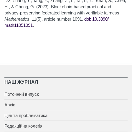
[22] Zhang, Y., Tang, Y., Zhang, Z., Li, M., Li, Z., Khan, S., Chen,
H., & Cheng, G. (2023). Blockchain-based practical and
privacy-preserving federated learning with verifiable fairness.
Mathematics
, 11(5), article number 1091.
doi: 10.3390/
math11051091
.
НАШ ЖУРНАЛ
Поточний випуск
Архів
Цілі та проблематика
Редакційна колегія