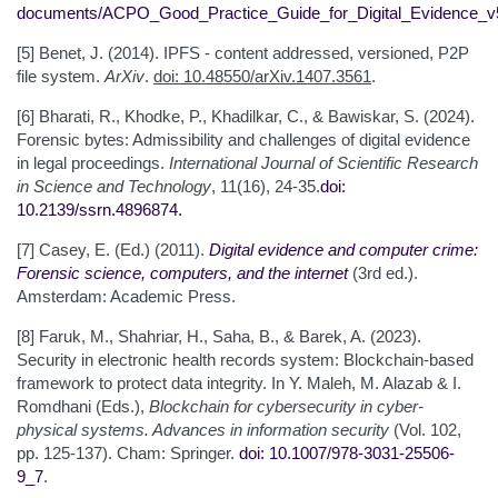
documents/ACPO_Good_Practice_Guide_for_Digital_Evidence_v
[5] Benet, J. (2014). IPFS - content addressed, versioned, P2P
file system.
ArXiv
.
doi: 10.48550/arXiv.1407.3561
.
[6] Bharati, R., Khodke, P., Khadilkar, C., & Bawiskar, S. (2024).
Forensic bytes: Admissibility and challenges of digital evidence
in legal proceedings.
International Journal of Scientific Research
in Science and Technology
, 11(16), 24-35.
doi:
10.2139/ssrn.4896874.
[7] Casey, E. (Ed.) (2011).
Digital evidence and computer crime:
Forensic science, computers, and the internet
(3rd ed.).
Amsterdam: Academic Press.
[8] Faruk, M., Shahriar, H., Saha, B., & Barek, A. (2023).
Security in electronic health records system: Blockchain-based
framework to protect data integrity. In Y. Maleh, M. Alazab & I.
Romdhani (Eds.),
Blockchain for cybersecurity in cyber-
physical systems. Advances in information security
(Vol. 102,
pp. 125-137). Cham: Springer.
doi: 10.1007/978-3
031-25506-
9_7
.