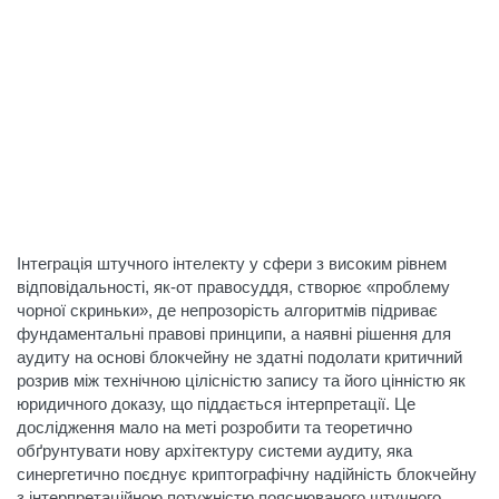
Інтеграція штучного інтелекту у сфери з високим рівнем
відповідальності, як-от правосуддя, створює «проблему
чорної скриньки», де непрозорість алгоритмів підриває
фундаментальні правові принципи, а наявні рішення для
аудиту на основі блокчейну не здатні подолати критичний
розрив між технічною цілісністю запису та його цінністю як
юридичного доказу, що піддається інтерпретації. Це
дослідження мало на меті розробити та теоретично
обґрунтувати нову архітектуру системи аудиту, яка
синергетично поєднує криптографічну надійність блокчейну
з інтерпретаційною потужністю пояснюваного штучного