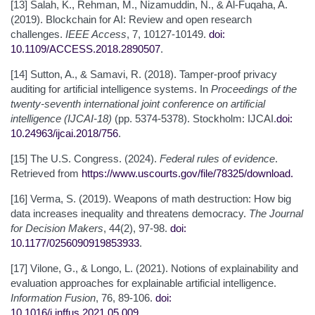
[13] Salah, K., Rehman, M., Nizamuddin, N., & Al-Fuqaha, A.
(2019). Blockchain for AI: Review and open research
challenges.
IEEE Access
, 7, 10127-10149.
doi:
10.1109/ACCESS.2018.2890507
.
[14] Sutton, A., & Samavi, R. (2018). Tamper-proof privacy
auditing for artificial intelligence systems. In
Proceedings of the
twenty-seventh international joint conference on artificial
intelligence (IJCAI-18)
(pp. 5374-5378). Stockholm: IJCAI.
doi:
10.24963/ijcai.2018/756
.
[15] The U.S. Congress. (2024).
Federal rules of evidence
.
Retrieved from
https://www.uscourts.gov/file/78325/download
.
[16] Verma, S. (2019). Weapons of math destruction: How big
data increases inequality and threatens democracy.
The Journal
for Decision Makers
, 44(2), 97-98.
doi:
10.1177/0256090919853933
.
[17] Vilone, G., & Longo, L. (2021). Notions of explainability and
evaluation approaches for explainable artificial intelligence.
Information Fusion
, 76, 89-106.
doi:
10.1016/j.inffus.2021.05.009
.