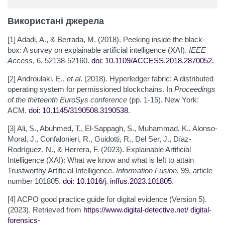
Використані джерела
[1] Adadi, A., & Berrada, M. (2018). Peeking inside the black-
box: A survey on explainable artificial intelligence (XAI).
IEEE
Access
, 6, 52138-52160.
doi: 10.1109/ACCESS.2018.2870052
.
[2] Androulaki, E.,
et al
. (2018). Hyperledger fabric: A distributed
operating system for permissioned blockchains. In
Proceedings
of the thirteenth EuroSys conference
(pp. 1-15). New York:
ACM.
doi: 10.1145/3190508.3190538
.
[3] Ali, S., Abuhmed, T., El-Sappagh, S., Muhammad, K., Alonso-
Moral, J., Confalonieri, R., Guidotti, R., Del Ser, J., Díaz-
Rodríguez, N., & Herrera, F. (2023). Explainable Artificial
Intelligence (XAI): What we know and what is left to attain
Trustworthy Artificial Intelligence.
Information Fusion
, 99, article
number 101805.
doi: 10.1016/j.
inffus.2023.101805
.
[4] ACPO good practice guide for digital evidence (Version 5).
(2023). Retrieved from
https://www.digital-detective.net/
digital-
forensics-