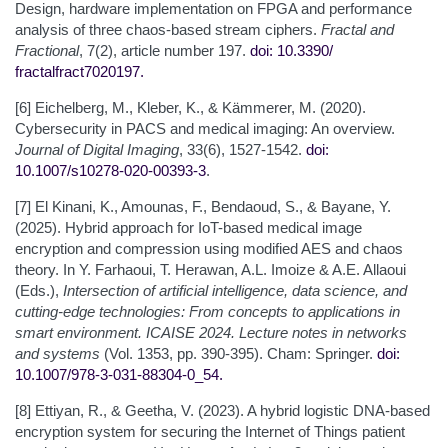
Design, hardware implementation on FPGA and performance
analysis of three chaos-based stream ciphers.
Fractal and
Fractional
, 7(2), article number 197.
doi: 10.3390/
fractalfract7020197
.
[6] Eichelberg, M., Kleber, K., & Kämmerer, M. (2020).
Cybersecurity in PACS and medical imaging: An overview.
Journal of Digital Imaging
, 33(6), 1527-1542.
doi:
10.1007/s10278-020-00393-3
.
[7] El Kinani, K., Amounas, F., Bendaoud, S., & Bayane, Y.
(2025). Hybrid approach for IoT-based medical image
encryption and compression using modified AES and chaos
theory. In Y. Farhaoui, T. Herawan, A.L. Imoize & A.E. Allaoui
(Eds.),
Intersection of artificial intelligence, data science, and
cutting-edge technologies: From concepts to applications in
smart environment. ICAISE 2024. Lecture notes in networks
and systems
(Vol. 1353, pp. 390-395). Cham: Springer.
doi:
10.1007/978-3-031-88304-0_54
.
[8] Ettiyan, R., & Geetha, V. (2023). A hybrid logistic DNA-based
encryption system for securing the Internet of Things patient