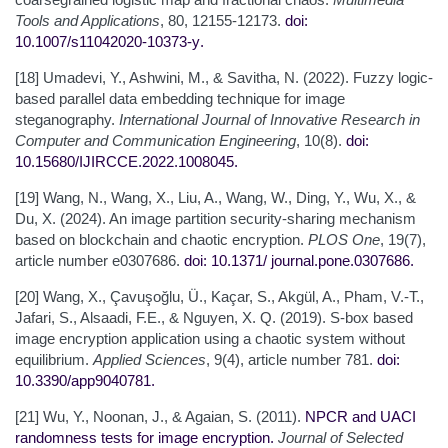
Tools and Applications
, 80, 12155-12173.
doi:
10.1007/s11042
020-10373-y
.
[18] Umadevi, Y., Ashwini, M., & Savitha, N. (2022). Fuzzy logic-
based parallel data embedding technique for image
steganography.
International Journal of Innovative Research in
Computer and Communication Engineering
, 10(8).
doi:
10.15680/IJIRCCE.2022.1008045
.
[19] Wang, N., Wang, X., Liu, A., Wang, W., Ding, Y., Wu, X., &
Du, X. (2024). An image partition security-sharing mechanism
based on blockchain and chaotic encryption.
PLOS One
, 19(7),
article number e0307686.
doi: 10.1371/
journal.pone.0307686
.
[20] Wang, X., Çavuşoğlu, Ü., Kaçar, S., Akgül, A., Pham, V.-T.,
Jafari, S., Alsaadi, F.E., & Nguyen, X. Q. (2019). S-box based
image encryption application using a chaotic system without
equilibrium.
Applied Sciences
, 9(4), article number 781.
doi:
10.3390/app9040781
.
[21] Wu, Y., Noonan, J., & Agaian, S. (2011).
NPCR and UACI
randomness tests for image encryption
.
Journal of Selected