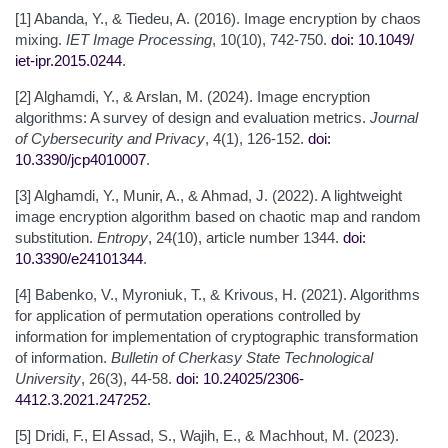
[1] Abanda, Y., & Tiedeu, A. (2016). Image encryption by chaos
mixing.
IET Image Processing
, 10(10), 742-750.
doi: 10.1049/
iet-ipr.2015.0244
.
[2] Alghamdi, Y., & Arslan, M. (2024). Image encryption
algorithms: A survey of design and evaluation metrics.
Journal
of Cybersecurity and Privacy
, 4(1), 126-152.
doi:
10.3390/jcp4010007
.
[3] Alghamdi, Y., Munir, A., & Ahmad, J. (2022). A lightweight
image encryption algorithm based on chaotic map and random
substitution.
Entropy
, 24(10), article number 1344.
doi:
10.3390/e24101344
.
[4] Babenko, V., Myroniuk, T., & Krivous, H. (2021). Algorithms
for application of permutation operations controlled by
information for implementation of cryptographic transformation
of information.
Bulletin of Cherkasy State Technological
University
, 26(3), 44-58.
doi: 10.24025/2306-
4412.3.2021.247252
.
[5] Dridi, F., El Assad, S., Wajih, E., & Machhout, M. (2023).