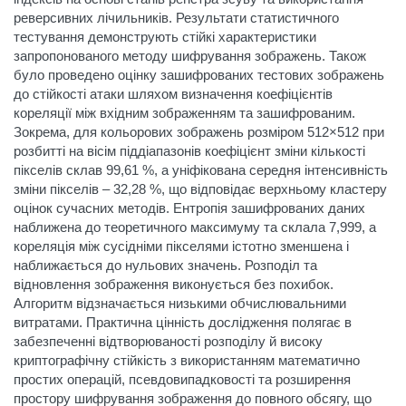
реверсивних лічильників. Результати статистичного
тестування демонструють стійкі характеристики
запропонованого методу шифрування зображень. Також
було проведено оцінку зашифрованих тестових зображень
до стійкості атаки шляхом визначення коефіцієнтів
кореляції між вхідним зображенням та зашифрованим.
Зокрема, для кольорових зображень розміром 512×512 при
розбитті на вісім піддіапазонів коефіцієнт зміни кількості
пікселів склав 99,61 %, а уніфікована середня інтенсивність
зміни пікселів – 32,28 %, що відповідає верхньому кластеру
оцінок сучасних методів. Ентропія зашифрованих даних
наближена до теоретичного максимуму та склала 7,999, а
кореляція між сусідніми пікселями істотно зменшена і
наближається до нульових значень. Розподіл та
відновлення зображення виконується без похибок.
Алгоритм відзначається низькими обчислювальними
витратами. Практична цінність дослідження полягає в
забезпеченні відтворюваності розподілу й високу
криптографічну стійкість з використанням математично
простих операцій, псевдовипадковості та розширення
простору шифрування зображення до повного обсягу, що