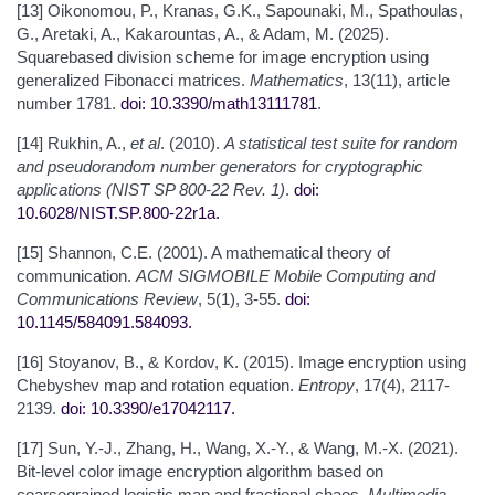
[13] Oikonomou, P., Kranas, G.K., Sapounaki, M., Spathoulas,
G., Aretaki, A., Kakarountas, A., & Adam, M. (2025).
Squarebased division scheme for image encryption using
generalized Fibonacci matrices.
Mathematics
, 13(11), article
number 1781.
doi: 10.3390/math13111781
.
[14] Rukhin, A.,
et al
. (2010).
A statistical test suite for random
and pseudorandom number generators for cryptographic
applications (NIST SP 800-22 Rev. 1)
.
doi:
10.6028/NIST.SP.800-22r1a
.
[15] Shannon, C.E. (2001). A mathematical theory of
communication.
ACM SIGMOBILE Mobile Computing and
Communications Review
, 5(1), 3-55.
doi:
10.1145/584091.584093
.
[16] Stoyanov, B., & Kordov, K. (2015). Image encryption using
Chebyshev map and rotation equation.
Entropy
, 17(4), 2117-
2139.
doi: 10.3390/e17042117
.
[17] Sun, Y.-J., Zhang, H., Wang, X.-Y., & Wang, M.-X. (2021).
Bit-level color image encryption algorithm based on
coarsegrained logistic map and fractional chaos.
Multimedia