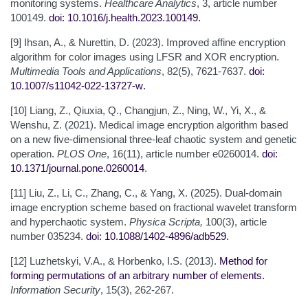
monitoring systems.
Healthcare Analytics
, 3, article number
100149.
doi: 10.1016/j.health.2023.100149
.
[9] Ihsan, A., & Nurettin, D. (2023). Improved affine encryption
algorithm for color images using LFSR and XOR encryption.
Multimedia Tools and Applications
, 82(5), 7621-7637.
doi:
10.1007/s11042-022-13727-w
.
[10] Liang, Z., Qiuxia, Q., Changjun, Z., Ning, W., Yi, X., &
Wenshu, Z. (2021). Medical image encryption algorithm based
on a new five-dimensional three-leaf chaotic system and genetic
operation.
PLOS One
, 16(11), article number e0260014.
doi:
10.1371/journal.pone.0260014
.
[11] Liu, Z., Li, C., Zhang, C., & Yang, X. (2025). Dual-domain
image encryption scheme based on fractional wavelet transform
and hyperchaotic system.
Physica Scripta,
100(3), article
number 035234.
doi: 10.1088/1402-4896/adb529
.
[12] Luzhetskyi, V.A., & Horbenko, I.S. (2013).
Method for
forming permutations of an arbitrary number of elements
.
Information Security
, 15(3), 262-267.