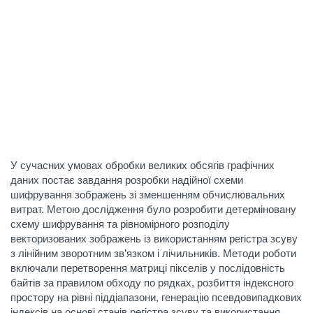
У сучасних умовах обробки великих обсягів графічних
даних постає завдання розробки надійної схеми
шифрування зображень зі зменшенням обчислювальних
витрат. Метою дослідження було розробити детерміновану
схему шифрування та рівномірного розподілу
векторизованих зображень із використанням регістра зсуву
з лінійним зворотним зв’язком і лічильників. Методи роботи
включали перетворення матриці пікселів у послідовність
байтів за правилом обходу по рядках, розбиття індексного
простору на рівні піддіапазони, генерацію псевдовипадкових
індексів на основі станів регістра зсуву та використання