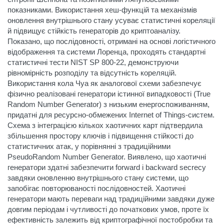
показниками. Використання хеш-функцій та механізмів
оновлення внутрішнього стану усуває статистичні кореляції
й підвищує стійкість генераторів до криптоаналізу.
Показано, що послідовності, отримані на основі логістичного
відображення та системи Лоренца, проходять стандартні
статистичні тести NIST SP 800-22, демонструючи
рівномірність розподілу та відсутність кореляцій.
Використання кола Чуа як аналогової схеми забезпечує
фізично реалізовані генератори істинної випадковості (True
Random Number Generator) з низьким енергоспоживанням,
придатні для ресурсно-обмежених Internet of Things-систем.
Схема з інтеграцією кількох хаотичних карт підтвердила
збільшення простору ключів і підвищення стійкості до
статистичних атак, у порівнянні з традиційними
PseudoRandom Number Generator. Виявлено, що хаотичні
генератори здатні забезпечити forward і backward secrecy
завдяки оновленню внутрішнього стану системи, що
запобігає повторюваності послідовностей. Хаотичні
генератори мають переваги над традиційними завдяки дуже
довгим періодам і чутливості до початкових умов, проте їх
ефективність залежить від криптографічної постобробки та