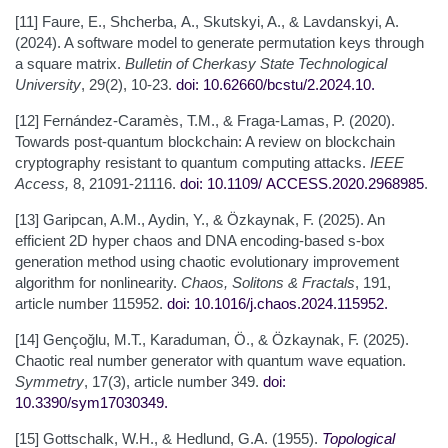
[11] Faure, E., Shcherba, А., Skutskyi, A., & Lavdanskyi, A.
(2024). A software model to generate permutation keys through
a square matrix.
Bulletin of Cherkasy State Technological
University
, 29(2), 10-23.
doi: 10.62660/bcstu/2.2024.10
.
[12] Fernández-Caramès, T.M., & Fraga-Lamas, P. (2020).
Towards post-quantum blockchain: A review on blockchain
cryptography resistant to quantum computing attacks.
IEEE
Access,
8, 21091-21116.
doi: 10.1109/
ACCESS.2020.2968985
.
[13] Garipcan, A.M., Aydin, Y., & Özkaynak, F. (2025). An
efficient 2D hyper chaos and DNA encoding-based s-box
generation method using chaotic evolutionary improvement
algorithm for nonlinearity.
Chaos, Solitons & Fractals
, 191,
article number 115952.
doi: 10.1016/j.chaos.2024.115952
.
[14] Gençoğlu, M.T., Karaduman, Ö., & Özkaynak, F. (2025).
Chaotic real number generator with quantum wave equation.
Symmetry
, 17(3), article number 349.
doi:
10.3390/sym17030349
.
[15] Gottschalk, W.H., & Hedlund, G.A. (1955).
Topological