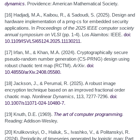
dynamics
. Providence: American Mathematical Society.
[16] Hadjadj, M.A., Kaibou, R., & Sadoudi, S. (2025). Design and
hardware implementation of a prng-cs for embedded security
applications. In
Proceedings of the 2025 IEEE computer society
annual symposium on VLSI
(pp. 1-4). Los Alamitos: IEEE.
doi:
10.1109/ISVLSI65124.2025.11130211
.
[17] Irfan, M., & Khan, M.A. (2024). Cryptographically secure
pseudo-random number generation (CS-PRNG) design using
robust chaotic tent map (RCTM).
ArXiv
.
doi:
10.48550/arXiv.2408.05580
.
[18] Jackson, J., & Perumal, R. (2025). A robust image
encryption technique based on an improved fractional order
chaotic map.
Nonlinear Dynamics
, 113, 7277-7296.
doi:
10.1007/s11071-024-10480-7
.
[19] Knuth, D.E. (1969).
The art of computer programming
.
Reading: Addison-Wesley.
[20] Krulikovskyi, O., Haliuk, S., Ivashko, V., & Politanskyi, R.
(2024). Periodicity of timeseries generated by logistic map: Part