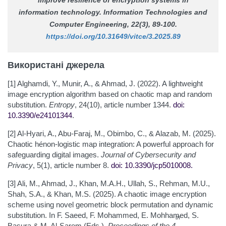
information technology.
Information Technologies and
Computer Engineering
, 22(3), 89-100.
https://doi.org/10.31649/vitce/3.2025.89
Використані джерела
[1] Alghamdi, Y., Munir, A., & Ahmad, J. (2022). A lightweight
image encryption algorithm based on chaotic map and random
substitution.
Entropy
, 24(10), article number 1344.
doi:
10.3390/e24101344
.
[2] Al-Hyari, A., Abu-Faraj, M., Obimbo, C., & Alazab, M. (2025).
Chaotic hénon-logistic map integration: A powerful approach for
safeguarding digital images.
Journal of Cybersecurity and
Privacy
, 5(1), article number 8.
doi: 10.3390/jcp5010008
.
[3] Ali, M., Ahmad, J., Khan, M.A.H., Ullah, S., Rehman, M.U.,
Shah, S.A., & Khan, M.S. (2025). A chaotic image encryption
scheme using novel geometric block permutation and dynamic
substitution. In F. Saeed, F. Mohammed, E. Mohhamed, S.
th
Basura & M. Al-Sarem (Eds.),
Proceedings of the 4