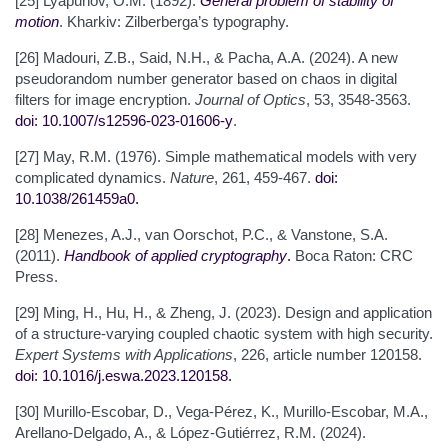
[25] Lyapunov, O.M. (1892).
General problem of stability of
motion
. Kharkiv: Zilberberga’s typography.
[26] Madouri, Z.B., Said, N.H., & Pacha, A.A. (2024). A new
pseudorandom number generator based on chaos in digital
filters for image encryption.
Journal of Optics
, 53, 3548-3563.
doi: 10.1007/s12596-023-01606-y
.
[27] May, R.M. (1976). Simple mathematical models with very
complicated dynamics.
Nature
, 261, 459-467.
doi:
10.1038/261459a0
.
[28] Menezes, A.J., van Oorschot, P.C., & Vanstone, S.A.
(2011).
Handbook of applied cryptography
.
Boca Raton: CRC
Press.
[29] Ming, H., Hu, H., & Zheng, J. (2023). Design and application
of a structure-varying coupled chaotic system with high security.
Expert Systems with Applications
, 226, article number 120158.
doi: 10.1016/j.eswa.2023.120158
.
[30] Murillo-Escobar, D., Vega-Pérez, K., Murillo-Escobar, M.A.,
Arellano-Delgado, A., & López-Gutiérrez, R.M. (2024).