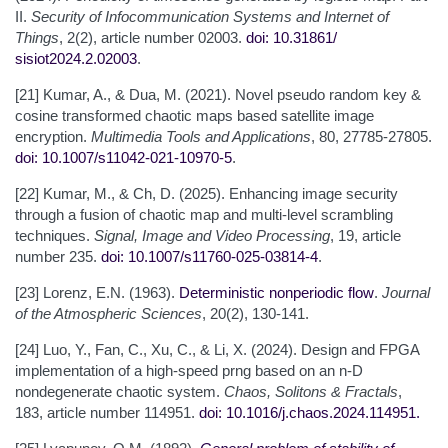
II.
Security of Infocommunication Systems and Internet of
Things
, 2(2), article number 02003.
doi: 10.31861/
sisiot2024.2.02003
.
[21] Kumar, A., & Dua, M. (2021). Novel pseudo random key &
cosine transformed chaotic maps based satellite image
encryption.
Multimedia Tools and Applications
, 80, 27785-27805.
doi: 10.1007/s11042-021-10970-5
.
[22] Kumar, M., & Ch, D. (2025). Enhancing image security
through a fusion of chaotic map and multi-level scrambling
techniques.
Signal, Image and Video Processing
, 19, article
number 235.
doi: 10.1007/s11760-025-03814-4
.
[23] Lorenz, E.N. (1963).
Deterministic nonperiodic flow
.
Journal
of the Atmospheric Sciences
, 20(2), 130-141.
[24] Luo, Y., Fan, C., Xu, C., & Li, X. (2024). Design and FPGA
implementation of a high-speed prng based on an n-D
nondegenerate chaotic system.
Chaos, Solitons & Fractals
,
183, article number 114951.
doi: 10.1016/j.chaos.2024.114951
.