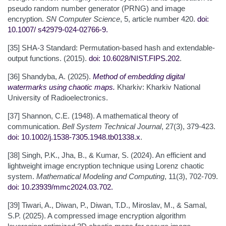
pseudo random number generator (PRNG) and image
encryption.
SN Computer Science
, 5, article number 420.
doi:
10.1007/
s42979-024-02766-9
.
[35] SHA-3 Standard: Permutation-based hash and extendable-
output functions. (2015).
doi: 10.6028/NIST.FIPS.202
.
[36] Shandyba, A. (2025).
Method of embedding digital
watermarks using chaotic maps
.
Kharkiv: Kharkiv National
University of Radioelectronics.
[37] Shannon, C.E. (1948). A mathematical theory of
communication.
Bell System Technical Journal
, 27(3), 379-423.
doi: 10.1002/j.1538-7305.1948.tb01338.x
.
[38] Singh, P.K., Jha, B., & Kumar, S. (2024). An efficient and
lightweight image encryption technique using Lorenz chaotic
system.
Mathematical Modeling and Computing
, 11(3), 702-709.
doi: 10.23939/mmc2024.03.702
.
[39] Tiwari, A., Diwan, P., Diwan, T.D., Miroslav, M., & Samal,
S.P. (2025). A compressed image encryption algorithm