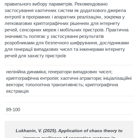
правильного вибору параметрів. Рекомендовано
застосування хаотичних систем як додаткового джерела
ентропії в програмних і апаратних реалізаціях, зокрема у
легковагових криптографічних рішеннях для інтернету
речей, сенсорних мереж і мобільних пристроїв. Практична
значимість полягає у застосуванні результатів
розробниками для безпечного шифрування, дослідниками
для генерації випадкових чисел та інженерами інтернету
речей для захисту пристроїв
нелінійна динаміка; генератори випадкових чисел;
криптографічна ентропія; хаотичні атрактори; ініціалізаційні
вектори; топологічна транзитивність; криптографічна
екстракція
89-100
Lukhanin, V. (2025). Application of chaos theory to
improve resilience of encryption systems in