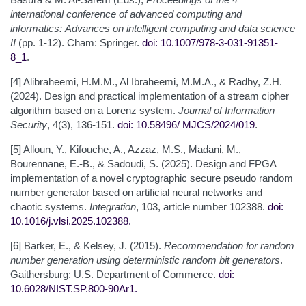
international conference of advanced computing and
informatics:
Advances on intelligent computing and data science
II
(pp. 1-12). Cham: Springer.
doi: 10.1007/978-3-031-91351-
8_1
.
[4] Alibraheemi, H.M.M., Al Ibraheemi, M.M.A., & Radhy, Z.H.
(2024). Design and practical implementation of a stream cipher
algorithm based on a Lorenz system.
Journal of Information
Security
, 4(3), 136-151.
doi: 10.58496/
MJCS/2024/019
.
[5] Alloun, Y., Kifouche, A., Azzaz, M.S., Madani, M.,
Bourennane, E.-B., & Sadoudi, S. (2025). Design and FPGA
implementation of a novel cryptographic secure pseudo random
number generator based on artificial neural networks and
chaotic systems.
Integration
, 103, article number 102388.
doi:
10.1016/j.vlsi.2025.102388
.
[6] Barker, E., & Kelsey, J. (2015).
Recommendation for random
number generation using deterministic random bit generators
.
Gaithersburg: U.S. Department of Commerce.
doi:
10.6028/NIST.SP.800-90Ar1
.