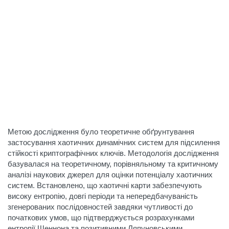
Метою дослідження було теоретичне обґрунтування
застосування хаотичних динамічних систем для підсилення
стійкості криптографічних ключів. Методологія дослідження
базувалася на теоретичному, порівняльному та критичному
аналізі наукових джерел для оцінки потенціалу хаотичних
систем. Встановлено, що хаотичні карти забезпечують
високу ентропію, довгі періоди та непередбачуваність
згенерованих послідовностей завдяки чутливості до
початкових умов, що підтверджується розрахунками
ентропії Шеннона та позитивними Ляпуновськими