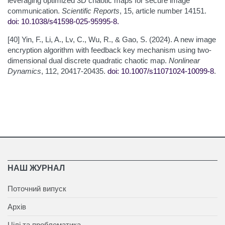
leveraging optimized 3D chaotic maps for secure image
communication.
Scientific Reports
, 15, article number 14151.
doi: 10.1038/s41598-025-95995-8
.
[40] Yin, F., Li, A., Lv, C., Wu, R., & Gao, S. (2024). A new image
encryption algorithm with feedback key mechanism using two-
dimensional dual discrete quadratic chaotic map.
Nonlinear
Dynamics
, 112, 20417-20435.
doi: 10.1007/s11071
024-10099-8
.
НАШ ЖУРНАЛ
Поточний випуск
Архів
Цілі та проблематика