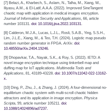
[7] Belazi, A., Kharbech, S., Aslam, N., Talha, M., Xiang, W.,
Iliyasu, A.M., & El-Latif, A.A.A. (2022). Improved SineTangent
chaotic map with application in medical images encryption.
Journal of Information Security and Applications
, 66, article
number 103131.
doi: 10.1016/j.jisa.2022.103131
.
[8] Calderon, M.J.A., Lucas, L.J.L., Rosli, S.A.B., Ying, S.S.H.,
Lim, J.L.E., Xiang, M., & Teo, T.H. (2024). Logistic map pseudo
random number generator in FPGA.
ArXiv
.
doi:
10.48550/arXiv.2404.19246
.
[9] Dhopavkar, T.A., Nayak, S.K., & Roy, S. (2022). IETD: A
novel image encryption technique using tinkerbell map and
duffing map for IoT applications.
Multimedia Tools and
Applications
, 81, 43189-43228.
doi: 10.1007/s11042-022-13162-
x
.
[10] Ding, P., Zhu, J., & Zhang, J. (2024). A four-dimensional no-
equilibrium chaotic system with multi-scroll chaotic hidden
attractors and its application in image encryption.
Physica
Scripta
, 99, article number 105211.
doi:
10.1088/1402
4896/ad7237
.