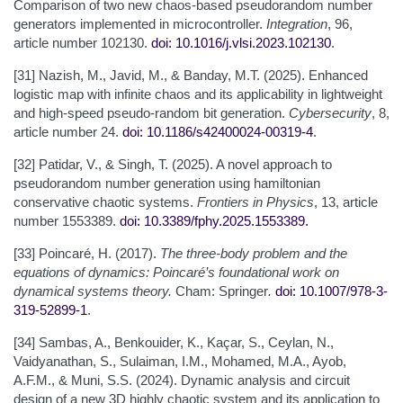
Comparison of two new chaos-based pseudorandom number
generators implemented in microcontroller.
Integration
, 96,
article number 102130.
doi: 10.1016/j.vlsi.2023.102130
.
[31] Nazish, M., Javid, M., & Banday, M.T. (2025). Enhanced
logistic map with infinite chaos and its applicability in lightweight
and high-speed pseudo-random bit generation.
Cybersecurity
, 8,
article number 24.
doi: 10.1186/s42400
024-00319-4
.
[32] Patidar, V., & Singh, T. (2025). A novel approach to
pseudorandom number generation using hamiltonian
conservative chaotic systems.
Frontiers in Physics
, 13, article
number 1553389.
doi: 10.3389/fphy.2025.1553389
.
[33] Poincaré, H. (2017).
The three-body problem and the
equations of dynamics: Poincaré’s foundational work on
dynamical systems theory.
Cham: Springer
.
doi: 10.1007/978-3-
319-52899-1
.
[34] Sambas, A., Benkouider, K., Kaçar, S., Ceylan, N.,
Vaidyanathan, S., Sulaiman, I.M., Mohamed, M.A., Ayob,
A.F.M., & Muni, S.S. (2024). Dynamic analysis and circuit
design of a new 3D highly chaotic system and its application to