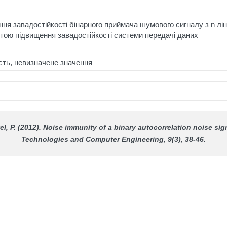
ня завадостійкості бінарного приймача шумового сигналу з n лі
етою підвищення завадостійкості системи передачі даних
ість, невизначене значення
l, P. (2012). Noise immunity of a binary autocorrelation noise sign
Technologies and Computer Engineering
, 9(3), 38-46.