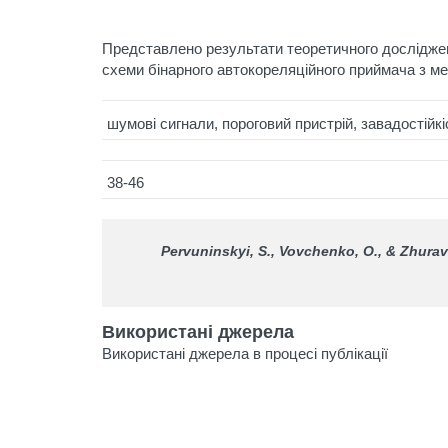
Представлено результати теоретичного досліджен
схеми бінарного автокореляційного приймача з м
шумові сигнали, пороговий пристрій, завадостійк
38-46
Pervuninskyi, S., Vovchenko, O., & Zhurave
Використані джерела
Використані джерела в процесі публікації