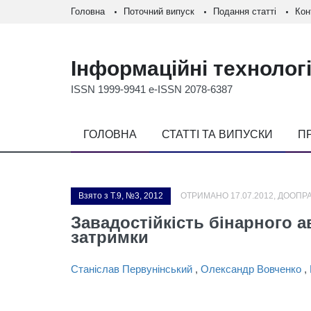
Головна
Поточний випуск
Подання статті
Кон
Інформаційні технологі
ISSN 1999-9941 e-ISSN 2078-6387
ГОЛОВНА
СТАТТІ ТА ВИПУСКИ
П
Взято з Т.9, №3, 2012
ОТРИМАНО 17.07.2012, ДООПРА
Завадостійкість бінарного 
затримки
Станіслав Первунінський
,
Олександр Вовченко
,