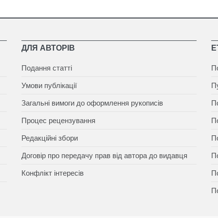
ДЛЯ АВТОРІВ
Е
Подання статті
П
Умови публікації
П
Загальні вимоги до оформлення рукописів
П
Процес рецензування
П
Редакційні збори
П
Договір про передачу прав від автора до видавця
П
Конфлікт інтересів
П
П