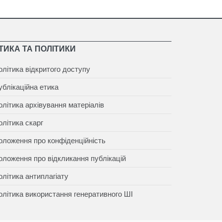
ТИКА ТА ПОЛІТИКИ
олітика відкритого доступу
ублікаційна етика
олітика архівування матеріалів
олітика скарг
оложення про конфіденційність
оложення про відкликання публікацій
олітика антиплагіату
олітика використання генеративного ШІ