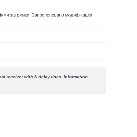
ніями затримки. Запропоновано модифікацію
al receiver with N delay lines.
Information