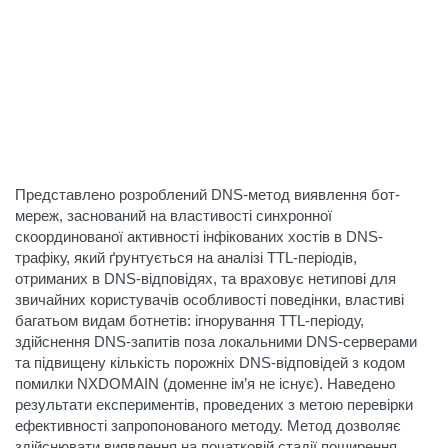
Представлено розроблений DNS-метод виявлення бот-
мереж, заснований на властивості синхронної
скоординованої активності інфікованих хостів в DNS-
трафіку, який ґрунтується на аналізі TTL-періодів,
отриманих в DNS-відповідях, та враховує нетипові для
звичайних користувачів особливості поведінки, властиві
багатьом видам ботнетів: ігнорування TTL-періоду,
здійснення DNS-запитів поза локальними DNS-серверами
та підвищену кількість порожніх DNS-відповідей з кодом
помилки NXDOMAIN (доменне ім’я не існує). Наведено
результати експериментів, проведених з метою перевірки
ефективності запропонованого методу. Метод дозволяє
здійснювати виявлення на початковій стадії поширення