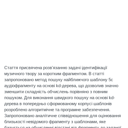
Стаття присвячена розв'язанню задачі ідентифікації
музичного твору за коротким фрагментом. В статті
запропоновано метод пошуку найближчого шаблону 5с
аудіофрагменту на основі kd-дерева, що дозволив значно
зменшити складність обчислень порівняно з повним
пошуком. Для виконання швидкого пошуку на основі kd-
дерева в попередньо сформованому корпусі шаблонів
розроблено алгоритмічне та програмне забезпечення.
Запропоновано аналітичне співвідношення для оцінювання
близькості невідомого фрагменту з шаблонами, яке
базується на обчисленні відстані від фрагменту до заданої