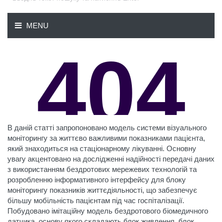
В даній статті запропоновано модель системи візуального
моніторингу за життєво важливими показниками пацієнта,
який знаходиться на стаціонарному лікуванні. Основну
увагу акцентовано на дослідженні надійності передачі даних
з використанням бездротових мережевих технологій та
розробленню інформативного інтерфейсу для блоку
моніторингу показників життєдіяльності, що забезпечує
більшу мобільність пацієнтам під час госпіталізації.
Побудовано імітаційну модель бездротового біомедичного
датчика, основу якого складають блок живлення, блок