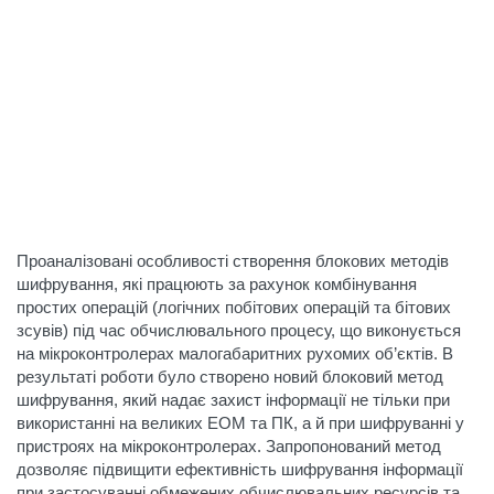
Проаналізовані особливості створення блокових методів
шифрування, які працюють за рахунок комбінування
простих операцій (логічних побітових операцій та бітових
зсувів) під час обчислювального процесу, що виконується
на мікроконтролерах малогабаритних рухомих об’єктів. В
результаті роботи було створено новий блоковий метод
шифрування, який надає захист інформації не тільки при
використанні на великих ЕОМ та ПК, а й при шифруванні у
пристроях на мікроконтролерах. Запропонований метод
дозволяє підвищити ефективність шифрування інформації
при застосуванні обмежених обчислювальних ресурсів та