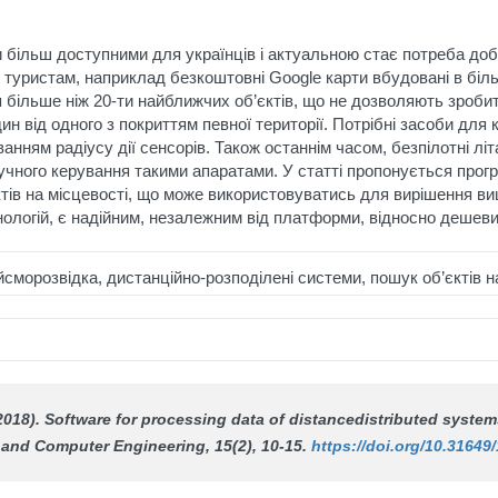
и більш доступними для українців і актуальною стає потреба доб
 туристам, наприклад безкоштовні Google карти вбудовані в біл
 більше ніж 20-ти найближчих об’єктів, що не дозволяють зробит
дин від одного з покриттям певної території. Потрібні засоби дл
ванням радіусу дії сенсорів. Також останнім часом, безпілотні лі
зручного керування такими апаратами. У статті пропонується пр
ктів на місцевості, що може використовуватись для вирішення 
нологій, є надійним, незалежним від платформи, відносно деше
йсморозвідка, дистанційно-розподілені системи, пошук об’єктів н
 (2018). Software for processing data of distancedistributed syste
 and Computer Engineering
, 15(2), 10-15.
https://doi.org/10.31649