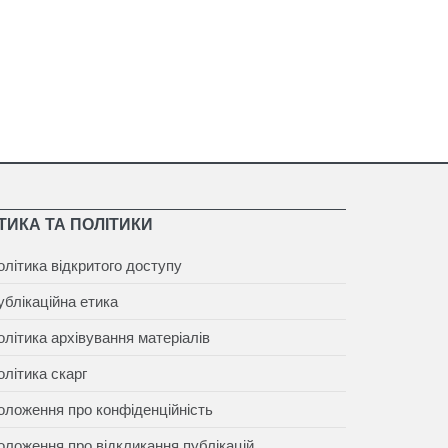
ТИКА ТА ПОЛІТИКИ
олітика відкритого доступу
ублікаційна етика
олітика архівування матеріалів
олітика скарг
оложення про конфіденційність
оложення про відкликання публікацій