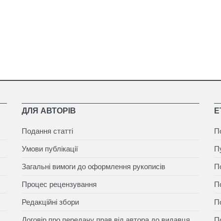
ДЛЯ АВТОРІВ
Е
Подання статті
П
Умови публікації
П
Загальні вимоги до оформлення рукописів
П
Процес рецензування
П
Редакційні збори
П
Договір про передачу прав від автора до видавця
П