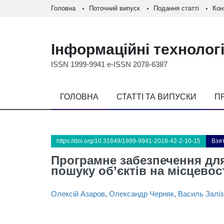
Головна
Поточний випуск
Подання статті
Кон
Інформаційні технологі
ISSN 1999-9941 e-ISSN 2078-6387
ГОЛОВНА
СТАТТІ ТА ВИПУСКИ
П
https://doi.org/10.31649/1999-9941-2018-42-2-10-15
Взят
Програмне забезпечення дл
пошуку об’єктів на місцевос
Олексій Азаров
,
Олександр Черняк
,
Василь Залі