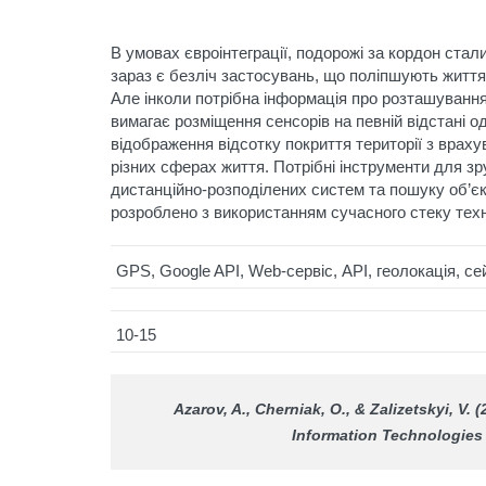
В умовах євроінтеграції, подорожі за кордон стал
зараз є безліч застосувань, що поліпшують життя
Але інколи потрібна інформація про розташування
вимагає розміщення сенсорів на певній відстані о
відображення відсотку покриття території з враху
різних сферах життя. Потрібні інструменти для 
дистанційно-розподілених систем та пошуку об’є
розроблено з використанням сучасного стеку тех
GPS, Google API, Web-сервіс, API, геолокація, се
10-15
Azarov, A., Cherniak, O., & Zalizetskyi, V.
Information Technologies