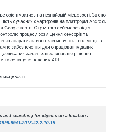
ре орієнтуватись на незнайомій місцевості. Звісно
ьшість сучасних смартфонів на платформі Android.
и Google карти. Окрім того сейсморозвідка
я контролю процесу розміщення сенсорів та
тальні апарати активно завойовують своє місце в
ограмне забезпечення для опрацювання даних
вищеописаних задач. Запропоноване рішення
вим та оснащене власним API
а місцевості
ms and searching for objects on a location .
/1999-9941-2018-42-2-10-15