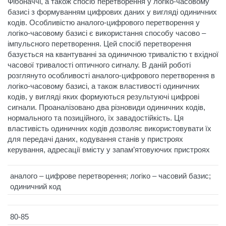
Фібоначчі, а також спосіб перетворення у логіко-часовому
базисі з формуванням цифрових даних у вигляді одиничних
кодів. Особливістю аналого-цифрового перетворення у
логіко-часовому базисі є використання способу часово –
імпульсного перетворення. Цей спосіб перетворення
базується на квантуванні за одиничною тривалістю τ вхідної
часової тривалості оптичного сигналу. В даній роботі
розглянуто особливості аналого-цифрового перетворення в
логіко-часовому базисі, а також властивості одиничних
кодів, у вигляді яких формуються результуючі цифрові
сигнали. Проаналізовано два різновиди одиничних кодів,
нормального та позиційного, їх завадостійкість. Ця
властивість одиничних кодів дозволяє використовувати їх
для передачі даних, кодування станів у пристроях
керування, адресації вмісту у запам’ятовуючих пристроях
аналого – цифрове перетворення; логіко – часовий базис;
одиничний код
80-85