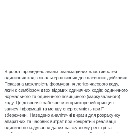
В роботі проведено аналіз реалізаційних властивостей
одиничних кодів як альтернативних до класичних двійкових.
Показана можливість формування логіко-часового коду,
який є симбіозом двох відомих одиничних кодів: одиничного
нормального та одиничного позиційного (маркувального)
коду. Це дозволяє забезпечити прискорений принцип
запису інформації та меншу енергоємність при її
збереженні. Наведено аналітичні вирази для розрахунку
апаратних та часових витрат при конкретній реалізації
одиничного кодування даних на зсувному регістрі та