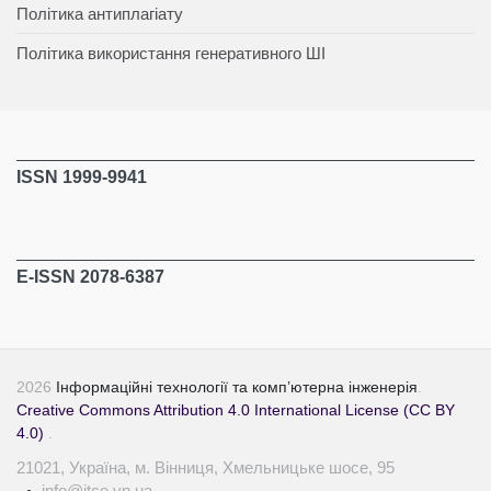
Політика антиплагіату
Політика використання генеративного ШІ
ISSN 1999-9941
E-ISSN 2078-6387
2026
Інформаційні технології та комп’ютерна інженерія
.
Creative Commons Attribution 4.0 International License (CC BY
4.0)
.
21021, Україна, м. Вінниця, Хмельницьке шосе, 95
info@itce.vn.ua