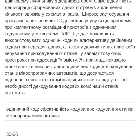
двійковому лічильнику з дешифратором. Саме відсутність
дешифрації сформованих даних потребує збільшення
кількості зв’язків у схемах в разів. Широке застосування
програмованих логічних ІС дозволяє усунути цю проблему
при компактному розміщенні пристроїв з одиничним
кодуванням у мікросхемі ПЛІС. Це дає можливість
використовувати одиничні коди як альтернативу двійковим
кодам при передачі даних, а також у деяких типах пристроїв
керування при кодуванні їх станів і у запам’ятовуючих
пристроях при адресації їх вмісту. Як приклад, показано
ефективність використання одиничних кодів для кодування
станів мікропрограмних автоматів, що досягається
відносною простотою комбінаційних схем та відсутністю
необхідності декодування кодових комбінацій станів
автомата
одиничний код; ефективність кодування; кодування станів;
мікропрограмний автомат
30-36