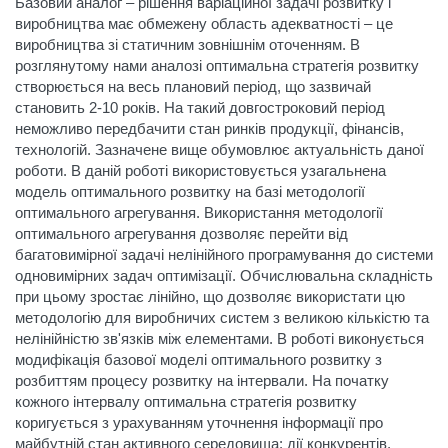
Базовий аналог – рішення варіаційної задачі розвитку і
виробництва має обмежену область адекватності – це
виробництва зі статичним зовнішнім оточенням. В
розглянутому нами аналозі оптимальна стратегія розвитку
створюється на весь плановий період, що зазвичай
становить 2-10 років. На такий довгостроковий період
неможливо передбачити стан ринків продукції, фінансів,
технологій. Зазначене вище обумовлює актуальність даної
роботи. В даній роботі використовується узагальнена
модель оптимального розвитку на базі методології
оптимального агрегування. Використання методології
оптимального агрегування дозволяє перейти від
багатовимірної задачі нелінійного програмування до системи
одновимірних задач оптимізації. Обчислювальна складність
при цьому зростає лінійно, що дозволяє використати цю
методологію для виробничих систем з великою кількістю та
нелінійністю зв'язків між елементами. В роботі виконується
модифікація базової моделі оптимального розвитку з
розбиттям процесу розвитку на інтервали. На початку
кожного інтервалу оптимальна стратегія розвитку
коригується з урахуванням уточнення інформації про
майбутній стан активного середовища: дії конкурентів,