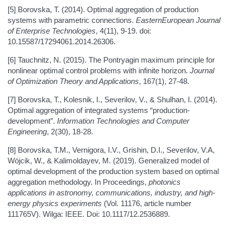
[5] Borovska, T. (2014). Optimal aggregation of production
systems with parametric connections.
EasternEuropean Journal
of Enterprise Technologies
, 4(11), 9-19. doi:
10.15587/17294061.2014.26306.
[6] Tauchnitz, N. (2015). The Pontryagin maximum principle for
nonlinear optimal control problems with infinite horizon.
Journal
of Optimization Theory and Applications
, 167(1), 27-48.
[7] Borovska, T., Kolesnik, I., Severilov, V., & Shulhan, I. (2014).
Optimal aggregation of integrated systems “production-
development”.
Information Technologies and Computer
Engineering
, 2(30), 18-28.
[8] Borovska, T.M., Vernigora, I.V., Grishin, D.I., Severilov, V.A,
Wójcik, W., & Kalimoldayev, M. (2019). Generalized model of
optimal development of the production system based on optimal
aggregation methodology. In Proceedings,
photonics
applications in astronomy, communications, industry, and high-
energy physics experiments
(Vol. 11176, article number
111765V). Wilga: IEEE. Doi: 10.1117/12.2536889.