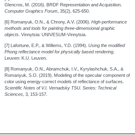
Glencros, M. (2016). BRDF Representation and Acquisition.
Computer Graphics Forum
, 35(2), 625-650.
[6] Romanyuk, O.N., & Chrony, A.V. (2006).
High-performance
methods and tools for painting three-dimensional graphic
objects
. Vinnytsia: UNIVESUM-Vinnytsia.
[7] Lafortune, E.P., & Willems, Y.D. (1994).
Using the modified
Phong reflectance model for physically based rendering
.
Leuven: K.U. Leuven.
[8] Romanyuk, O.N., Abramchuk, I.V., Kyrylashchuk, S.A., &
Romanyuk, S.O. (2019). Modeling of the specular component of
color using energy-correct models of reflectance of surfaces.
Scientific Notes of V.I. Vernadsky TSU. Series: Technical
Sciences
, 3, 153-157.