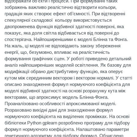
відображати об’єкти і процеси. При формуванні таких
зображень важливо реалістично відтворити кольори,
градація яких створює ефект об’ємності. При відтворенні
спекулярної складової кольору використовується
двопроменева функція відбивної здатності поверхні, яка
показує, яка доля світла відбивається від поверхні до
спостерігача. Найпоширенішими є моделі Блінна та Фонга.
На жаль, ці моделі не відповідають закону збереження
енергії, що, безумовно, впливає на реалістичність
формування графічних сцен. У роботі приведено детальний
аналіз найпоширеніших моделей освітлення. Як базову для
модифікації обрано дистрибутивну функцію, яка оперує
кутом між серединним вектором і вектором нормалі. У статті
описано знаходження формул нормуючого коефіцієнта для
моделі відбивної здатності на основі розрахунку кута між
векторами, що апроксимує модель Блінна-Фонга.
Проаналізовано особливості апроксимованої моделі.
Розраховано вихідні дані для знаходження формул
нормуючого коефіцієнта на виділених проміжках. На основі
бібліотеки Python gplearn розроблено програму для підбору
формул нормуючого коефіцієнта. Налаштовано параметри
генетичного алгоритму для підбору формул. Обчислено