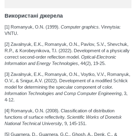
Використані джерела
[1] Romanyuk, O.N. (1999).
Computer graphics.
Vinnytsia:
VNTU.
[2] Zavalnyuk, E.K., Romanyuk, O.N., Pavlov, S.V., Shevchuk,
R.P., & Korobeynikova, T.I. (2022). Development of a physically
correct second-order reflection model.
Optical-Electronic
Information and Energy Technologies
, 44(2), 19-25.
[3] Zavalnyuk, E.K., Romanyuk, O.N., Voytko, V.V., Romanyuk,
O.V., & Snigur, A.V. (2022). Development of a modified Schlick
model for determining the specular component of color.
Information Technologies and Comp Computer Engineering
, 3,
4-12.
[4] Romanyuk, O.N. (2008). Classification of distribution
functions of surface reflectivity.
Scientific Works of Donetsk
National Technical University
, 9, 145-151.
[5] Guarnera, D., Guarnera, G.C., Ghosh, A., Denk, C., &