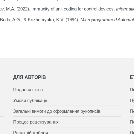
v, M.A. (2022). Immunity of unit coding for control devices.
Informat
., Buda, A.G., & Kozhemyako, K.V. (1994).
Microprogrammed Automa
ДЛЯ АВТОРІВ
Е
Подання статті
П
Умови публікації
П
Загальні вимоги до оформлення рукописів
П
Процес рецензування
П
Редакційні збори
П