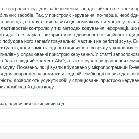
о контролю існує для забезпечення завадостійкості не тільки пр
більних засобів. Так, у пристроях керування, по-перше, необхід
ацюванні, а, по-друге, виправити цю помилкову ситуацію у реал
 властивостей контролю у тих методах кодування інформації, що
озглядається варіант використання одиничного позиційного коду 
 побудова його запам’ятовувальної частини на регістрі зсуву. Ек
итуацію, коли замість одного одиничного розряду у кодовому сло
игналів» у спрацюванні пристрою керування. У статті запропонов
 та багатовхідний елемент АБО, а також вузла виправлення помил
зсуву. Показано, як ці вузли вбудовано у мікропрограмний R–ав
 для виправлення помилки у кодовій комбінації на виходах регіс
тність, дозволяють усунути збій у спрацюванні пристрою керуван
их комбінацій цього коду
ат, одиничний позиційний код