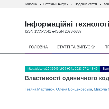
Головна
Поточний випуск
Подання статті
Кон
Інформаційні технологі
ISSN 1999-9941 e-ISSN 2078-6387
ГОЛОВНА
СТАТТІ ТА ВИПУСКИ
П
https://doi.org/10.31649/1999-9941-2023-57-2-43-49
Взят
Властивості одиничного код
Тетяна Мартинюк
,
Олена Войцеховська
,
Микола 