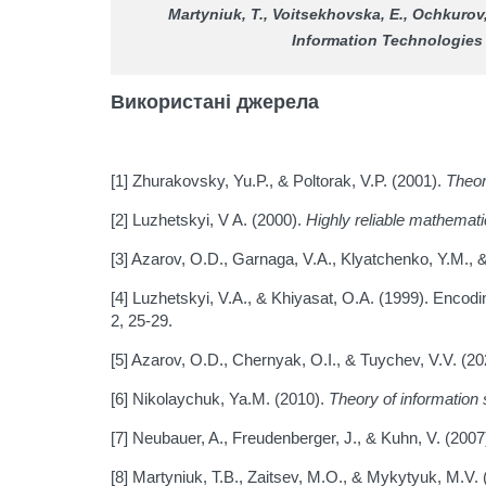
Martyniuk, T., Voitsekhovska, E., Ochkurov,
Information Technologies
Використані джерела
[1] Zhurakovsky, Yu.P., & Poltorak, V.P. (2001).
Theor
[2] Luzhetskyi, V A. (2000).
Highly reliable mathemat
[3] Azarov, O.D., Garnaga, V.A., Klyatchenko, Y.M., 
[4] Luzhetskyi, V.A., & Khiyasat, O.A. (1999). Encod
2, 25-29.
[5] Azarov, O.D., Chernyak, O.I., & Tuychev, V.V. (202
[6] Nikolaychuk, Ya.M. (2010).
Theory of information
[7] Neubauer, A., Freudenberger, J., & Kuhn, V. (2007
[8] Martyniuk, T.B., Zaitsev, M.O., & Mykytyuk, M.V. (