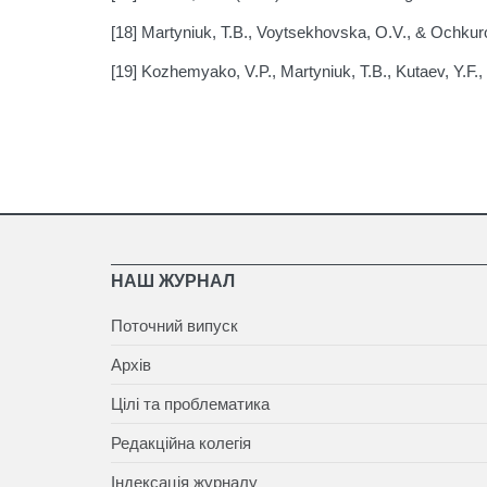
[18] Martyniuk, T.B., Voytsekhovska, O.V., & Ochkuro
[19] Kozhemyako, V.P., Martyniuk, T.B., Kutaev, Y.F
НАШ ЖУРНАЛ
Поточний випуск
Архів
Цілі та проблематика
Редакційна колегія
Індексація журналу