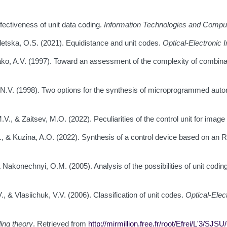
fectiveness of unit data coding.
Information Technologies and Compu
detska, O.S. (2021). Equidistance and unit codes.
Optical-Electronic
ko, A.V. (1997). Toward an assessment of the complexity of combin
 N.V. (1998). Two options for the synthesis of microprogrammed aut
.V., & Zaitsev, M.O. (2022). Peculiarities of the control unit for imag
V., & Kuzina, A.O. (2022). Synthesis of a control device based on an
& Nakonechnyi, O.M. (2005). Analysis of the possibilities of unit codin
, & Vlasiichuk, V.V. (2006). Classification of unit codes.
Optical-Elec
ding theory
. Retrieved from
http://mirmillion.free.fr/root/Efrei/L'3/