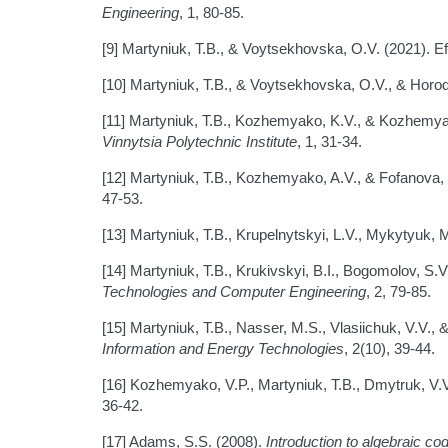
Engineering
, 1, 80-85.
[9] Martyniuk, T.B., & Voytsekhovska, O.V. (2021). Ef
[10] Martyniuk, T.B., & Voytsekhovska, O.V., & Horo
[11] Martyniuk, T.B., Kozhemyako, K.V., & Kozhemya
Vinnytsia Polytechnic Institute
, 1, 31-34.
[12] Martyniuk, T.B., Kozhemyako, A.V., & Fofanova,
47-53.
[13] Martyniuk, T.B., Krupelnytskyi, L.V., Mykytyuk, M
[14] Martyniuk, T.B., Krukivskyi, B.I., Bogomolov, S.
Technologies and Computer Engineering
, 2, 79-85.
[15] Martyniuk, T.B., Nasser, M.S., Vlasiichuk, V.V., 
Information and Energy Technologies
, 2(10), 39-44.
[16] Kozhemyako, V.P., Martyniuk, T.B., Dmytruk, V.V.
36-42.
[17] Adams, S.S. (2008).
Introduction to algebraic co