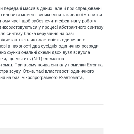
и передачі масивів даних, але й при спрацюванні
но вловити момент виникнення так званої «гонитви
ьному часі, щоб забезпечити ефективну роботу
 використовуються у процесі абстрактного синтезу
для синтезу блока керування на базі
відистантність як властивість одиничного
ві в наявності два сусідніх одиничних розряди.
ано функціональні схеми двох вузлів: вузла
ки, що містить (N-1) елементів
томат. При цьому поява сигналу помилки Error на
тра зсуву. Отже, такі властивості одиничного
ня на базі мікропрограмного R-автомата,