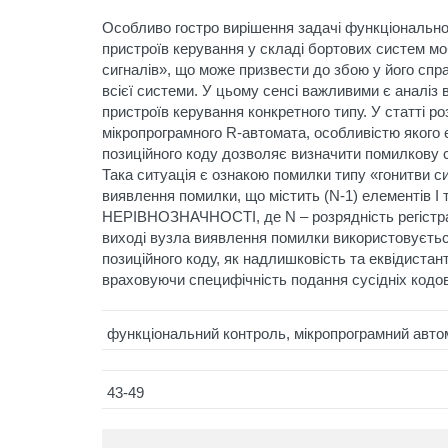
Особливо гостро вирішення задачі функціональног
пристроїв керування у складі бортових систем мо
сигналів», що може призвести до збою у його спр
всієї системи. У цьому сенсі важливими є аналіз
пристроїв керування конкретного типу. У статті р
мікропрограмного R-автомата, особливістю якого є
позиційного коду дозволяє визначити помилкову с
Така ситуація є ознакою помилки типу «гонитви с
виявлення помилки, що містить (N-1) елементів І
НЕРІВНОЗНАЧНОСТІ, де N – розрядність регістра 
виході вузла виявлення помилки використовується
позиційного коду, як надлишковість та еквідистан
враховуючи специфічність подання сусідніх кодов
функціональний контроль, мікропрограмний автом
43-49