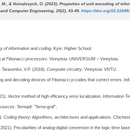
 M., & Voinalovych, O. (2023). Properties of unit encoding of infor
 and Computer Engineering
, 20(2), 43-49.
https://doi.org/10.31649
y of information and coding
. Kyiv: Higher School.
ical Fibonacci processors
. Vinnytsia: UNIVERSUM – Vinnytsia.
& Tarasenko, V.P. (2018).
Computer circuitry
. Vinnytsia: VNTU.
ing and decoding devices of Fibonacci p-codes that correct errors.
Inf
1). Vector method of high efficiency error localization.
Information T
 sources
. Ternopil: "Terno-graf".
).
Coding theory: Algorithms, architectures and appli
cations
. Chichest
2021). Peculiarities of analog-digital conversion in the logic-time basi