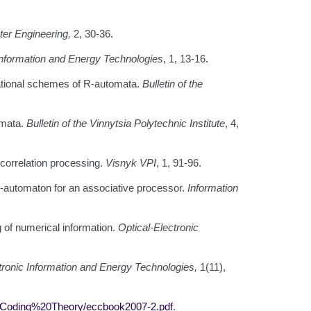
ter Engineering
,
2, 30-36.
 Information and Energy Technologies
, 1, 13-16.
ational schemes of R-automata.
Bulletin of the
omata.
Bulletin of the Vinnytsia Polytechnic Institute
, 4,
e correlation processing.
Visnyk VPI
, 1, 91-96.
 R-automaton for an associative processor.
Information
g of numerical information.
Optical-Electronic
tronic Information and Energy Technologies
,
1(11),
SJSU/Coding%20Theory/eccbook2007-2.pdf
.