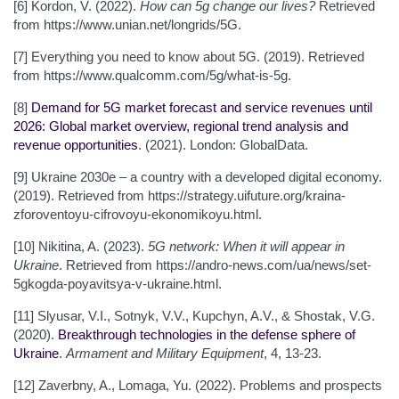
[6] Kordon, V. (2022).
How can 5g change our lives?
Retrieved
from https://www.unian.net/longrids/5G.
[7] Everything you need to know about 5G. (2019). Retrieved
from https://www.qualcomm.com/5g/what-is-5g.
[8]
Demand for 5G market forecast and service revenues until
2026: Global market overview, regional trend analysis and
revenue opportunities
. (2021). London: GlobalData.
[9] Ukraine 2030e – a country with a developed digital economy.
(2019). Retrieved from https://strategy.uifuture.org/kraina-
zforoventoyu-cifrovoyu-ekonomikoyu.html.
[10] Nikitina, A. (2023).
5G network: When it will appear in
Ukraine
. Retrieved from https://andro-news.com/ua/news/set-
5gkogda-poyavitsya-v-ukraine.html.
[11] Slyusar, V.I., Sotnyk, V.V., Kupchyn, A.V., & Shostak, V.G.
(2020).
Breakthrough technologies in the defense sphere of
Ukraine
.
Armament and Military Equipment
, 4, 13-23.
[12] Zaverbny, A., Lomaga, Yu. (2022). Problems and prospects