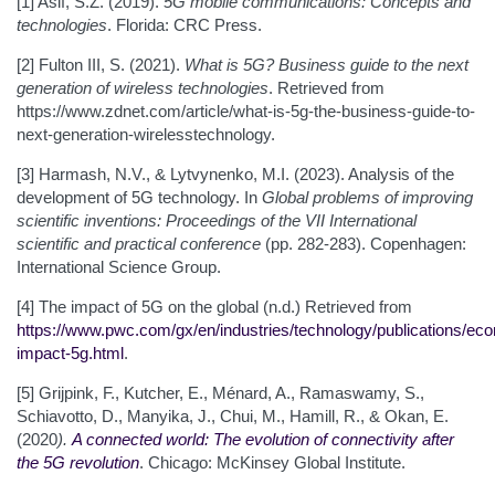
[1] Asif, S.Z. (2019).
5G mobile communications: Concepts and
technologies
. Florida: CRC Press.
[2] Fulton III, S. (2021).
What is 5G? Business guide to the next
generation of wireless technologies
. Retrieved from
https://www.zdnet.com/article/what-is-5g-the-business-guide-to-
next-generation-wirelesstechnology.
[3] Harmash, N.V., & Lytvynenko, M.I. (2023). Analysis of the
development of 5G technology. In
Global problems of improving
scientific inventions:
Proceedings of the VII International
scientific and practical conference
(pp. 282-283). Copenhagen:
International Science Group.
[4] The impact of 5G on the global (n.d.) Retrieved from
https://www.pwc.com/gx/en/industries/technology/publications/ec
impact-5g.html
.
[5] Grijpink, F., Kutcher, E., Ménard, A., Ramaswamy, S.,
Schiavotto, D., Manyika, J., Chui, M., Hamill, R., & Okan, E.
(2020
).
A connected world: The evolution of connectivity after
the 5G revolution
. Chicago: McKinsey Global Institute.