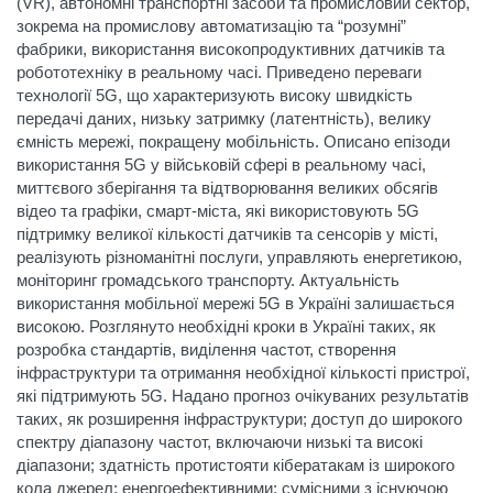
(VR), автономні транспортні засоби та промисловий сектор,
зокрема на промислову автоматизацію та “розумні”
фабрики, використання високопродуктивних датчиків та
робототехніку в реальному часі. Приведено переваги
технології 5G, що характеризують високу швидкість
передачі даних, низьку затримку (латентність), велику
ємність мережі, покращену мобільність. Описано епізоди
використання 5G у військовій сфері в реальному часі,
миттєвого зберігання та відтворювання великих обсягів
відео та графіки, смарт-міста, які використовують 5G
підтримку великої кількості датчиків та сенсорів у місті,
реалізують різноманітні послуги, управляють енергетикою,
моніторинг громадського транспорту. Актуальність
використання мобільної мережі 5G в Україні залишається
високою. Розглянуто необхідні кроки в Україні таких, як
розробка стандартів, виділення частот, створення
інфраструктури та отримання необхідної кількості пристрої,
які підтримують 5G. Надано прогноз очікуваних результатів
таких, як розширення інфраструктури; доступ до широкого
спектру діапазону частот, включаючи низькі та високі
діапазони; здатність протистояти кібератакам із широкого
кола джерел; енергоефективними; сумісними з існуючою