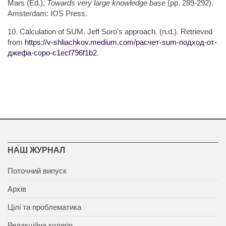
Mars (Ed.),
Towards very large knowledge base
(pp. 289-292).
Amsterdam: IOS Press.
10. Calculation of SUM. Jeff Soro's approach. (n.d.). Retrieved
from
https://v-shliachkov.medium.com/расчет-sum-подход-от-
джефа-соро-c1ecf796f1b2
.
НАШ ЖУРНАЛ
Поточний випуск
Архів
Цілі та проблематика
Редакційна колегія