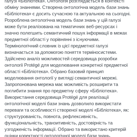
галузі «Бібліотека». Онтологія розглядається в контексті
обміну знаннями. Створена онтологічна модель бази знань
«Бібліотека» є досить сучасною та актуальною на сьогодні.
Розроблена онтологічна модель бази знань у цій галузі
може бути реалізована на тематичних веб-ресурсах і
значно полегшить семантичний пошук інформації в межах
предметної області у порівнянні з існуючими.
Термінологічний словник із цієї предметної галузі
визначається за допомогою поняття терміносистеми.
Здійснено аналіз можливостей середовища розробки
онтології Protégé для моделювання конкретної предметної
області «Бібліотека». Обрано базовий принцип
моделювання онтології у вигляді семантичної мережі.
Запропонована мережа має можливість розширити та
поглибити знання про предметну сферу «Бібліотека».
Використання середовища Protégé для реалізації
онтологічної моделі бази знань дозволило використати
переваги та особливості створеної моделі «Бібліотека», як:
структурованість, повнота, рефлексивність,
функціональність, транзитивність, достовірність та
узгодженість інформації. Обрано та використано критерій
оцінки коректності онтологічної моделі бази знань.