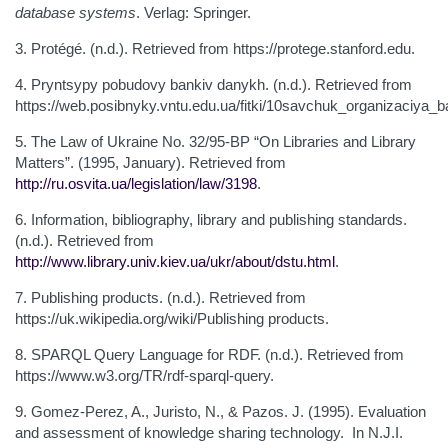
database systems
. Verlag: Springer.
3. Protégé. (n.d.). Retrieved from https://protege.stanford.edu.
4. Pryntsypy pobudovy bankiv danykh. (n.d.). Retrieved from
https://web.posibnyky.vntu.edu.ua/fitki/10savchuk_organizaciya_
5. The Law of Ukraine No. 32/95-ВР “On Libraries and Library
Matters”. (1995, January). Retrieved from
http://ru.osvita.ua/legislation/law/3198
.
6. Information, bibliography, library and publishing standards.
(n.d.). Retrieved from
http://www.library.univ.kiev.ua/ukr/about/dstu.html
.
7. Publishing products. (n.d.). Retrieved from
https://uk.wikipedia.org/wiki/Publishing products.
8. SPARQL Query Language for RDF. (n.d.). Retrieved from
https://www.w3.org/TR/rdf-sparql-query.
9. Gomez-Perez, A., Juristo, N., & Pazos. J. (1995). Evaluation
and assessment of knowledge sharing technology. In N.J.I.