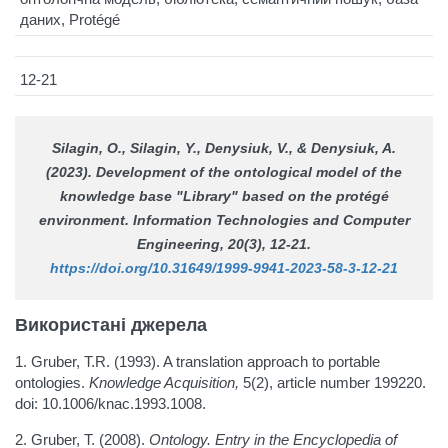
даних, Protégé
12-21
Silagin, O., Silagin, Y., Denysiuk, V., & Denysiuk, A.
(2023). Development of the ontological model of the
knowledge base "Library" based on the protégé
environment.
Information Technologies and Computer
Engineering
, 20(3), 12-21.
https://doi.org/10.31649/1999-9941-2023-58-3-12-21
Використані джерела
1. Gruber, T.R. (1993). A translation approach to portable
ontologies.
Knowledge Acquisition
,
5(2), article number 199220.
doi: 10.1006/knac.1993.1008.
2. Gruber, T. (2008).
Ontology.
Entry in the Encyclopedia of