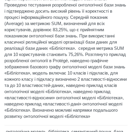
Проведено тестування розробленої онтологічної бази знань
і підтверджено досить високий рівень її коректності в
процесі інформаційного пошуку. Середній показник
(Average) за метрикою SUM, визначений для всіх
користувачів, дорівнює 83,25%, що є прийнятним
показником онтологічної бази знань. При використанні
класичної реляційної моделі організації бази даних для
реалізації бази даних «Бібліотека». середня метрика SUM
для 10 користувачів становить 75,26%. Розглянуто приклад
розробленої онтології в Protégé, наведено графічне
зображення базового графу онтологічної моделі бази знань
«Бібліотека», модель включає 10 класів і підкласів, для
кожного класу і підкласу визначено 2 властивості-відносини
та до 10 властивостей-даних, наведено приклад класів
онтологічної моделі «Бібліотека», наведено приклад
«властивості-відносини» онтологічної моделі «Бібліотека»,
наведено приклад «властивості-дані» онтологічної моделі
«Бібліотека». Визначено можливі напрямки подальшого
розвитку онтологічної моделі «Бібліотека»
онтологічна модель, бібліотека, семантичний пошук, база