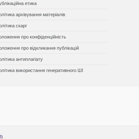
ублікаційна етика
олітика архівування матеріалів
олітика скарг
оложення про конфіденційність
оложення про відкликання публікацій
олітика антиплагіату
олітика використання генеративного ШІ
0)
.