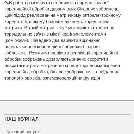
В роботі розглянуто особливості нормалізованої
кореляційної обробки двовимірних бінарних зображень.
Цей підхід реалізован на матричному оптоелектронному
кореляторі, в якому базовим вузлом є кореляційна
матриця. В такій матриці існує можливість створення
тороїдальних зв’язків між її крайніми елементами
(комірками). Наведено два варіанти виконання
нормалізованої кореляційної обробки бінарних
зображень. Розглянуті варіанти реалізації кореляційної
обробки зображень дозволяють значно скоротити
апаратні витрати матричного корелятора нормалізована
кореляційна обробка, бінарне зображення, тороїдальна
топологія зв’язків, взаємокореляційна функція
НАШ ЖУРНАЛ
Поточний випуск