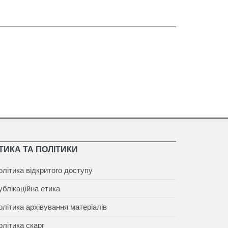
ТИКА ТА ПОЛІТИКИ
олітика відкритого доступу
ублікаційна етика
олітика архівування матеріалів
олітика скарг