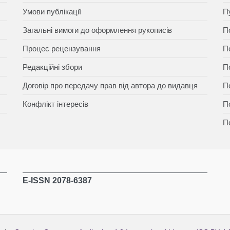
Умови публікації
П
Загальні вимоги до оформлення рукописів
П
Процес рецензування
П
Редакційні збори
П
Договір про передачу прав від автора до видавця
П
Конфлікт інтересів
П
П
E-ISSN 2078-6387