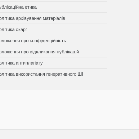
ублікаційна етика
олітика архівування матеріалів
олітика скарг
оложення про конфіденційність
оложення про відкликання публікацій
олітика антиплагіату
олітика використання генеративного ШІ