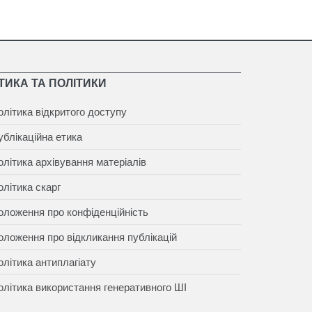
ТИКА ТА ПОЛІТИКИ
олітика відкритого доступу
ублікаційна етика
олітика архівування матеріалів
олітика скарг
оложення про конфіденційність
оложення про відкликання публікацій
олітика антиплагіату
олітика використання генеративного ШІ