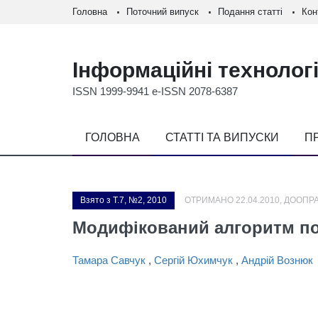
Головна
Поточний випуск
Подання статті
Кон
Інформаційні технологі
ISSN 1999-9941 e-ISSN 2078-6387
ГОЛОВНА
СТАТТІ ТА ВИПУСКИ
П
Взято з Т.7, №2, 2010
ОТРИМАНО 22.04.2010, ДООПРА
Модифікований алгоритм поб
Тамара Савчук
,
Сергій Юхимчук
,
Андрій Вознюк