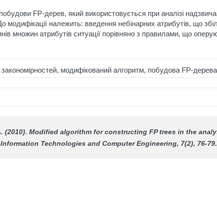
побудови FP-дерев, який використовується при аналізі надзвича
До модифікації належить: введення небінарних атрибутів, що зб
нів множин атрибутів ситуації порівняно з правилами, що оперу
ук закономірностей, модифікований алгоритм, побудова FР-дерева
. (2010). Modified algorithm for constructing FP trees in the analy
Information Technologies and Computer Engineering
, 7(2), 76-79.