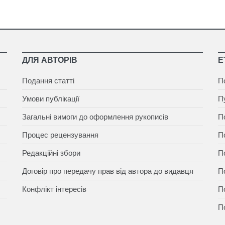
ДЛЯ АВТОРІВ
Е
Подання статті
П
Умови публікації
П
Загальні вимоги до оформлення рукописів
П
Процес рецензування
П
Редакційні збори
П
Договір про передачу прав від автора до видавця
П
Конфлікт інтересів
П
П