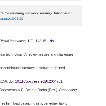
ts for ensuring network security.
Information
vitce/2.2025.20
igital Innovation,
1(2), 143-151.
doi:
hain technology: A review, issues and challenges.
for northbound interface in software-defined
-9156.
doi: 10.1109/access.2020.2964751
.
n-Ballesteros & R. Beltrán-Barba (Eds.),
Proceedings
resilient load balancing in hyperledger fabric.