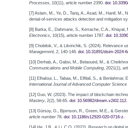
Processes
, 10(11), article number 2390.
doi: 10.3390
[7] Aslam, M., Ye, D., Tariq, A., Asad, M., Hanif, M.,
denial-of-services attacks detection and mitigation 
[8] Barka, E., Dahmane, S., Kerrache, C.A., Khayat, 
Electronics
, 10(15), article number 1787.
doi: 10.339
[9] Chobitok, V., & Litvinchik, S. (2024). Relevance
Management
, 2, 140-148.
doi: 10.31891/dsim-2024-6
[10] Derhab, A., Gabsi, M., Belaoued, M., & Cheikhr
Communications and Mobile Computing
, 2021(1), a
[11] Elhaloui, L., Tabaa, M., Elfilali, S., & Benlahmar
International Journal of Advanced Computer Science 
[12] Guo, W. (2023). The impact of blockchain techn
Mastery
, 2(2), 58-65.
doi: 10.56982/dream.v2i02.112
.
[13] Gürsoy, G., Bjornson, R., Green, M.E., & Gerste
article number 78.
doi: 10.1186/s12920-020-0716-z
.
[14] He, J.B., & Li, C.Q. (2022). Research on digital i