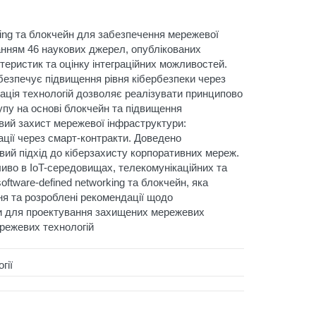
king та блокчейн для забезпечення мережевої
анням 46 наукових джерел, опублікованих
теристик та оцінку інтеграційних можливостей.
абезпечує підвищення рівня кібербезпеки через
рація технологій дозволяє реалізувати принципово
упу на основі блокчейн та підвищення
вий захист мережевої інфраструктури:
ції через смарт-контракти. Доведено
вий підхід до кіберзахисту корпоративних мереж.
иво в IoT-середовищах, телекомунікаційних та
ftware-defined networking та блокчейн, яка
ня та розроблені рекомендації щодо
ими для проектування захищених мережевих
режевих технологій
гії