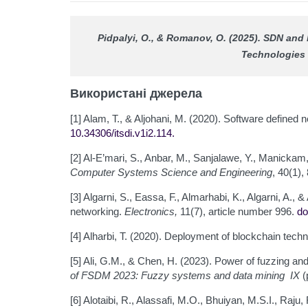
Pidpalyi, O., & Romanov, O. (2025). SDN and 
Technologies
Використані джерела
[1] Alam, T., & Aljohani, M. (2020). Software defined
10.34306/itsdi.v1i2.114
.
[2] Al-E’mari, S., Anbar, M., Sanjalawe, Y., Manickam
Computer Systems Science and Engineering
, 40(1),
[3] Algarni, S., Eassa, F., Almarhabi, K., Algarni, A.
networking.
Electronics,
11(7), article number 996.
do
[4] Alharbi, T. (2020). Deployment of blockchain tech
[5] Ali, G.M., & Chen, H. (2023). Power of fuzzing and
of FSDM 2023:
Fuzzy systems and data mining IX
(
[6] Alotaibi, R., Alassafi, M.O., Bhuiyan, M.S.I., Raju