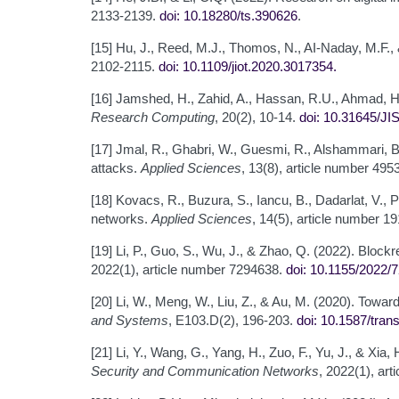
2133-2139.
doi: 10.18280/ts.390626
.
[15] Hu, J., Reed, M.J., Thomos, N., AI-Naday, M.F.,
2102-2115.
doi: 10.1109/jiot.2020.3017354
.
[16] Jamshed, H., Zahid, A., Hassan, R.U., Ahmad, H.,
Research Computing
, 20(2), 10-14.
doi: 10.31645/JI
[17] Jmal, R., Ghabri, W., Guesmi, R., Alshammari, B
attacks.
Applied Sciences
, 13(8), article number 495
[18] Kovacs, R., Buzura, S., Iancu, B., Dadarlat, V.,
networks.
Applied Sciences
, 14(5), article number 1
[19] Li, P., Guo, S., Wu, J., & Zhao, Q. (2022). Block
2022(1), article number 7294638.
doi: 10.1155/2022/
[20] Li, W., Meng, W., Liu, Z., & Au, M. (2020). Tow
and Systems
, E103.D(2), 196-203.
doi: 10.1587/tran
[21] Li, Y., Wang, G., Yang, H., Zuo, F., Yu, J., & Xi
Security and Communication Networks
, 2022(1), ar