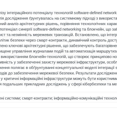
у інтеграційного потенціалу технологій software-defined networ
гія дослідження ґрунтувалась на системному підході з використ
ий аналіз архітектурних рішень, порівняння технологічних харак
тенціал синергії software-defined networking та блокчейн, що з
ист та незмінність мережевих транзакцій. Встановлено, що інтег
олітик безпеки через смарт-контракти, динамічний контроль дост
ено ключові архітектурні рішення, що забезпечують багаторівне
хищене управління журналами подій та автоматизація маршрутиза
з використанням блокчейн-технологій, що створює принципово но
вність у забезпеченні захисту мережевої інфраструктури, особл
ня полягає в обґрунтуванні концептуальної моделі інтеграції so
одів до забезпечення мережевої безпеки. Результати досліджен
ь у критичні інформаційні інфраструктури можуть бути користн
ля подальших прикладних досліджень у сфері кібербезпеки та ме
ні системи; смарт-контракти; інформаційно-комунікаційні техноло