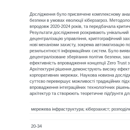
Дослідження було присвячене комплексному аналіз
безпеки в умовах еволюції кіберзагроз. Методоло
впродовж 2020-2024 років, та передбачала критичн
Результати дослідження розкривають унікальний по
децентралізацію управління, криптографічний зах
нові механізми захисту, зокрема автоматизацію п
резильєнтності інформаційних систем. Було виявл
децентралізоване зберігання політик безпеки, за
ефективність впровадження концепції Zero Trust 
Архітектурні рішення демонструють високу ефекти
корпоративних мережах. Наукова новизна досліджен
суттєво перевершує можливості традиційних підх
впровадження інтеграційних технологічних рішен
архітектур та створюють теоретичне підґрунтя д
мережева інфраструктура; кіберзахист; розподіле
20-34