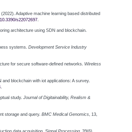
F. (2022). Adaptive machine learning based distributed
: 10.3390/s22072697
.
toring architecture using SDN and blockchain.
siness systems.
Development Service Industry
cture for secure software-defined networks.
Wireless
N and blockchain with iot applications: A survey.
4
.
ptual study.
Journal of Digitainability, Realism &
ent storage and query.
BMC Medical Genomics
, 13,
duction data acquisition.
Signal Processing
, 39(6),