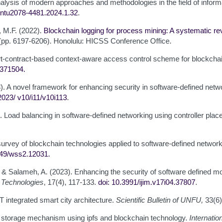
alysis of modern approaches and methodologies in the field of inform
ntu2078-4481.2024.1.32
.
, M.F. (2022).
Blockchain logging for process mining: A systematic
re
(pp. 6197-6206). Honolulu: HICSS Conference Office.
art-contract-based context-aware access control scheme for blockcha
.3371504
.
). A novel framework for enhancing security in software-defined net
/2023/
v10/i11/v10i113
.
). Load balancing in software-defined networking using controller pla
A survey of blockchain technologies applied to software-defined netwo
049/wss2.12031
.
N., & Salameh, A. (2023). Enhancing the security of software defined
e Technologies
, 17(4), 117-133.
doi: 10.3991/ijim.v17i04.37807
.
T integrated smart city architecture.
Scientific Bulletin of UNFU,
33(6)
log storage mechanism using ipfs and blockchain technology.
Internatio