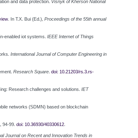
ation and data protection.
Visnyk of Kherson National
view
. In T.X. Bui (Ed.),
Proceedings of the 55th annual
in-enabled iot systems.
IEEE Internet of Things
works.
International Journal of Computer Engineering in
cement.
Research Square
.
doi: 10.21203/rs.3.rs-
rking: Research challenges and solutions.
IET
 mobile networks (SDMN) based on blockchain
, 94-99.
doi: 10.36930/40330612
.
nal Journal on Recent and Innovation Trends in