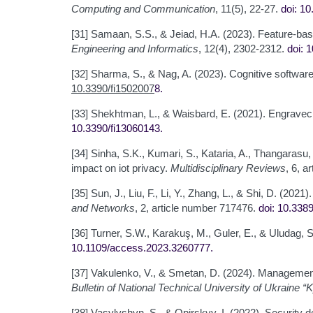
Computing and Communication
, 11(5), 22-27.
doi: 1
[31] Samaan, S.S., & Jeiad, H.A. (2023). Feature-bas
Engineering and Informatics
, 12(4), 2302-2312.
doi: 
[32] Sharma, S., & Nag, A. (2023). Cognitive software
10.3390/fi1502007
8
.
[33] Shekhtman, L., & Waisbard, E. (2021). Engravec
10.3390/fi13060143
.
[34] Sinha, S.K., Kumari, S., Kataria, A., Thangarasu
impact on iot privacy.
Multidisciplinary Reviews
, 6, 
[35] Sun, J., Liu, F., Li, Y., Zhang, L., & Shi, D. (2
and Networks
, 2, article number 717476.
doi: 10.338
[36] Turner, S.W., Karakuş, M., Guler, E., & Uludag, 
10.1109/access.2023.3260777
.
[37] Vakulenko, V., & Smetan, D. (2024). Management 
Bulletin of National Technical University of Ukraine “K
[38] Vasylyshyn, S., & Оpirskyy, І. (2022). Securit