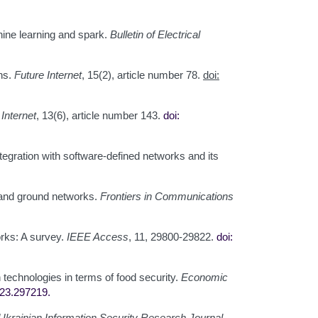
hine learning and spark.
Bulletin of Electrical
ons.
Future Internet
, 15(2), article number 78.
doi:
 Internet
, 13(6), article number 143.
doi:
tegration with software-defined networks and its
ce and ground networks.
Frontiers in Communications
orks: A survey.
IEEE Access
, 11, 29800-29822.
doi:
technologies in terms of food security.
Economic
023.297219
.
Ukrainian Information Security Research Journal
,