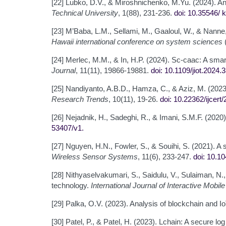
[22] Lubko, D.V., & Miroshnichenko, M.Yu. (2024). An
Technical University
, 1(88), 231-236.
doi: 10.35546/
k
[23] M’Baba, L.M., Sellami, M., Gaaloul, W., & Nanne
Hawaii international conference on system sciences
[24] Merlec, M.M., & In, H.P. (2024). Sc-caac: A sm
Journal
, 11(11), 19866-19881.
doi: 10.1109/jiot.2024
[25] Nandiyanto, A.B.D., Hamza, C., & Aziz, M. (2023
Research Trends
, 10(11), 19-26.
doi: 10.22362/ijcert
[26] Nejadnik, H., Sadeghi, R., & Imani, S.M.F. (2020
53407/v1
.
[27] Nguyen, H.N., Fowler, S., & Souihi, S. (2021). 
Wireless Sensor Systems
, 11(6), 233-247.
doi: 10.1
[28] Nithyaselvakumari, S., Saidulu, V., Sulaiman, 
technology.
International Journal of Interactive Mobil
[29] Palka, O.V. (2023). Analysis of blockchain and Io
[30] Patel, P., & Patel, H. (2023). Lchain: A secure 