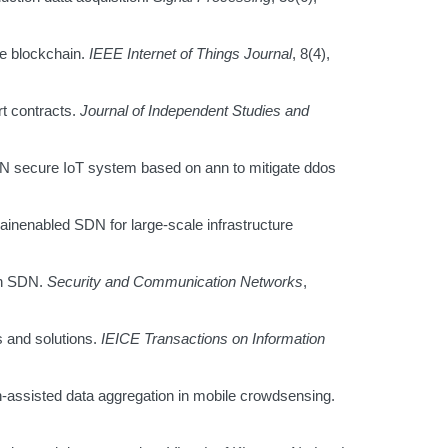
ge blockchain.
IEEE Internet of Things Journal
, 8(4),
rt contracts.
Journal of Independent Studies and
SDN secure IoT system based on ann to mitigate ddos
hainenabled SDN for large-scale infrastructure
 in SDN.
Security and Communication Networks
,
s and solutions.
IEICE Transactions on Information
ain-assisted data aggregation in mobile crowdsensing.