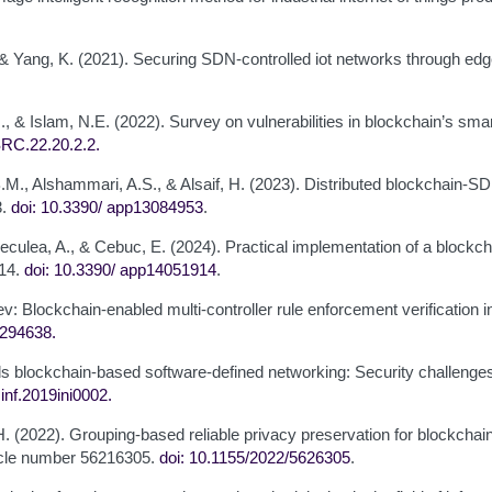
 & Yang, K. (2021). Securing SDN-controlled iot networks through ed
 & Islam, N.E. (2022). Survey on vulnerabilities in blockchain’s sma
SRC.22.20.2.2
.
.M., Alshammari, A.S., & Alsaif, H. (2023). Distributed blockchain-
3.
doi: 10.3390/
app13084953
.
 Peculea, A., & Cebuc, E. (2024). Practical implementation of a blockc
914.
doi: 10.3390/
app14051914
.
rev: Blockchain-enabled multi-controller rule enforcement verification
7294638
.
ards blockchain-based software-defined networking: Security challenge
sinf.2019ini0002
.
a, H. (2022). Grouping-based reliable privacy preservation for blockch
ticle number 56216305.
doi: 10.1155/2022/5626305
.