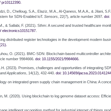
/
pr10112390
.
 Ndzi, D., Chelloug, S.A., Elaziz, M.A., Al-Qaness, M.A.A., & Jilani, S.
system for SDN-Enabled IoT.
Sensors
, 22(7), article number 2697.
doi
M., & Sallabi, F. (2021). Sthm: A secured and trusted healthcare moni
0/
electronics10151787
.
 using distributed register technologies in the development modern bu
(21)
.
ouhou, O. (2021). BMC-SDN: Blockchain-based multicontroller archite
rticle number 9984666.
doi: 10.1155/2021/9984666
.
, E.H. (2023). Promises, challenges and opportunities of integrating SD
and Applications
, 14(12), 432-440.
doi: 10.14569/ijacsa.2023.014124
ology on integrated green supply chain management in China: A conce
in, M. (2020). Using blockchain to log genome dataset access: Effici
mage intelligent recognition method for industrial internet of things pro