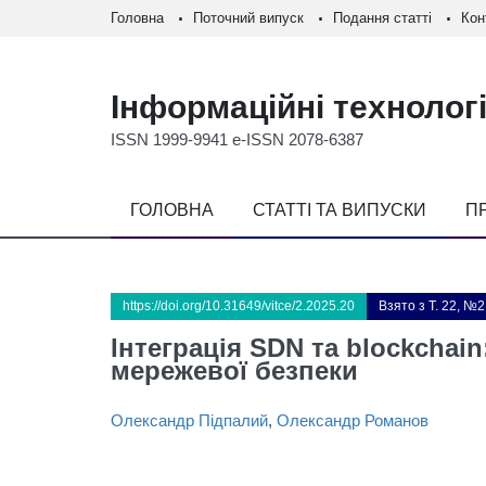
Головна
Поточний випуск
Подання статті
Кон
Інформаційні технологі
ISSN 1999-9941 e-ISSN 2078-6387
ГОЛОВНА
СТАТТІ ТА ВИПУСКИ
П
https://doi.org/10.31649/vitce/2.2025.20
Взято з Т. 22, №2
Інтеграція SDN та blockchai
мережевої безпеки
Олександр Підпалий
,
Олександр Романов