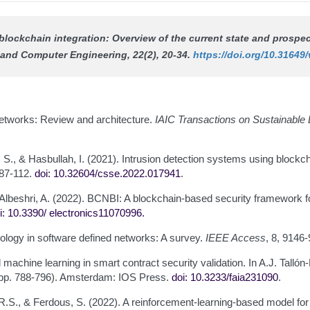
blockchain integration: Overview of the current state and prospec
 and Computer Engineering
, 22(2), 20-34.
https://doi.org/10.31649/
 networks: Review and architecture.
IAIC Transactions on Sustainable D
, S., & Hasbullah, I. (2021). Intrusion detection systems using blockc
 87-112.
doi: 10.32604/csse.2022.017941
.
, & Albeshri, A. (2022). BCNBI: A blockchain-based security framework 
i: 10.3390/
electronics11070996
.
nology in software defined networks: A survey.
IEEE Access
, 8, 9146
 machine learning in smart contract security validation. In A.J. Talló
pp. 788-796). Amsterdam: IOS Press.
doi: 10.3233/faia231090
.
, R.S., & Ferdous, S. (2022). A reinforcement-learning-based model for 