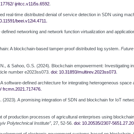
0.17762/
ijritcc.v11i5s.6592
.
ed real-time distributed denial of service detection in SDN using mac
10.11591/beei.v12i4.4711
.
 defined networking and network function virtualization and applicati
hain: A blockchain-based tamper-proof distributed log system.
Future
, N., & Sahoo, G.S. (2024). Blockchain empowerment: Investigating in
article number e2023ss073.
doi: 10.31893/multirev.2023ss073
.
021). A software-defined architecture for integrating heterogeneous spa
9/
frcmn.2021.717476
.
S. (2023). A promising integration of SDN and blockchain for IoT netw
of production processes of agricultural enterprises using blockchain 
yiv Polytechnical Institute”
, 27, 52-56.
doi: 10.20535/2307-5651.27.2
y development of electronic government systems based on blockchain.