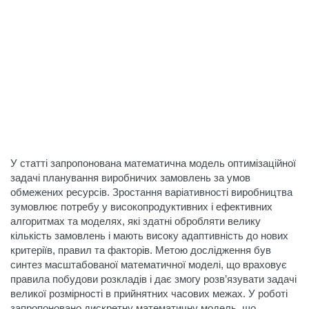
У статті запропонована математична модель оптимізаційної
задачі планування виробничих замовлень за умов
обмежених ресурсів. Зростання варіативності виробництва
зумовлює потребу у високопродуктивних і ефективних
алгоритмах та моделях, які здатні обробляти велику
кількість замовлень і мають високу адаптивність до нових
критеріїв, правил та факторів. Метою дослідження був
синтез масштабованої математичної моделі, що враховує
правила побудови розкладів і дає змогу розв’язувати задачі
великої розмірності в прийнятних часових межах. У роботі
запропоновано дискретну математичну модель, що