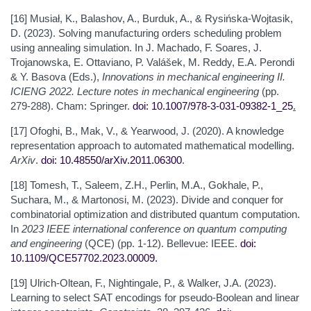
[16] Musiał, K., Balashov, A., Burduk, A., & Rysińska-Wojtasik,
D. (2023). Solving manufacturing orders scheduling problem
using annealing simulation. In J. Machado, F. Soares, J.
Trojanowska, E. Ottaviano, P. Valášek, M. Reddy, E.A. Perondi
& Y. Basova (Eds.),
Innovations in mechanical engineering II.
ICIENG 2022. Lecture notes in mechanical engineering
(pp.
279-288). Cham: Springer.
doi: 10.1007/978-3-031-09382-1_25
.
[17] Ofoghi, B., Mak, V., & Yearwood, J. (2020). A knowledge
representation approach to automated mathematical modelling.
ArXiv
.
doi: 10.48550/arXiv.2011.06300
.
[18] Tomesh, T., Saleem, Z.H., Perlin, M.A., Gokhale, P.,
Suchara, M., & Martonosi, M. (2023). Divide and conquer for
combinatorial optimization and distributed quantum computation.
In
2023 IEEE international conference on quantum computing
and engineering
(QCE) (pp. 1-12). Bellevue: IEEE.
doi:
10.1109/QCE57702.2023.00009
.
[19] Ulrich-Oltean, F., Nightingale, P., & Walker, J.A. (2023).
Learning to select SAT encodings for pseudo-Boolean and linear