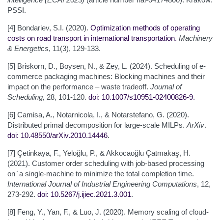
PSSI.
[4] Bondariev, S.I. (2020).
Optimization methods of operating
costs on road transport in international transportation
.
Machinery
& Energetics
, 11(3), 129-133.
[5] Briskorn, D., Boysen, N., & Zey, L. (2024). Scheduling of e-
commerce packaging machines: Blocking machines and their
impact on the performance – waste tradeoff.
Journal of
Scheduling,
28, 101-120.
doi: 10.1007/s10951-024
00826-9
.
[6] Camisa, A., Notarnicola, I., & Notarstefano, G. (2020).
Distributed primal decomposition for large-scale MILPs.
ArXiv
.
doi: 10.48550/arXiv.2010.14446
.
[7] Çetinkaya, F., Yeloğlu, P., & Akkocaoğlu Çatmakaş, H.
(2021). Customer order scheduling with job-based processing
on ̇ a single-machine to minimize the total completion time.
International Journal of Industrial Engineering Computations
, 12,
273-292.
doi: 10.5267/j.ijiec.2021.3.001
.
[8] Feng, Y., Yan, F., & Luo, J. (2020). Memory scaling of cloud-