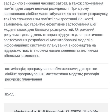
засвідчило зниження часових затрат, а також споживання
пам’яті для задач великої розмірності. При цьому
зафіксовано лінійне масштабування як за часом розрахунку,
так і за споживанням пам’яті при зростанні кількості
замовлень, що гарантує ефективне застосування цієї
моделі також для більших розмірностей. Отриманий
результат досліджень створив підґрунтя для практичного
застосування розробленої масштабованої моделі в
інформаційних системах планування виробництва на
підприємствах із високим навантаженням та великими
обсягами замовлень
оптимізація; програмування обмеженнями; дискретне
лінійне програмування; математична модель; розподіл
ресурсів; планування
85-95
Hrishchenko, K, & Pysarchuk, O. (2025). Scalable