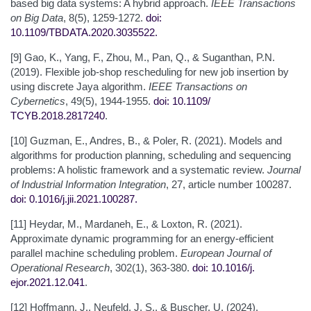
based big data systems: A hybrid approach.
IEEE Transactions
on Big Data
, 8(5), 1259-1272.
doi:
10.1109/TBDATA.2020.3035522
.
[9] Gao, K., Yang, F., Zhou, M., Pan, Q., & Suganthan, P.N.
(2019). Flexible job-shop rescheduling for new job insertion by
using discrete Jaya algorithm.
IEEE Transactions on
Cybernetics
, 49(5), 1944-1955.
doi: 10.1109/
TCYB.2018.2817240
.
[10] Guzman, E., Andres, B., & Poler, R. (2021). Models and
algorithms for production planning, scheduling and sequencing
problems: A holistic framework and a systematic review.
Journal
of Industrial Information Integration
, 27, article number 100287.
doi: 0.1016/j.jii.2021.100287
.
[11] Heydar, M., Mardaneh, E., & Loxton, R. (2021).
Approximate dynamic programming for an energy-efficient
parallel machine scheduling problem.
European Journal of
Operational Research
, 302(1), 363-380.
doi: 10.1016/j.
ejor.2021.12.041
.
[12] Hoffmann, J., Neufeld, J. S., & Buscher, U. (2024).