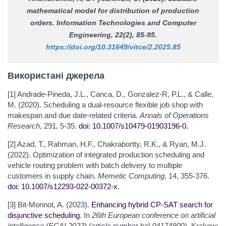
mathematical model for distribution of production
orders.
Information Technologies and Computer
Engineering
, 22(2), 85-95.
https://doi.org/10.31649/vitce/2.2025.85
Використані джерела
[1] Andrade-Pineda, J.L., Canca, D., Gonzalez-R, P.L., & Calle,
M. (2020). Scheduling a dual-resource flexible job shop with
makespan and due date-related criteria.
Annals of Operations
Research
, 291, 5-35.
doi: 10.1007/s10479-019
03196-0
.
[2] Azad, T., Rahman, H.F., Chakrabortty, R.K., & Ryan, M.J.
(2022). Optimization of integrated production scheduling and
vehicle routing problem with batch delivery to multiple
customers in supply chain.
Memetic Computing
, 14, 355-376.
doi: 10.1007/s12293-022-00372-x
.
[3] Bit-Monnot, A. (2023).
Enhancing hybrid CP-SAT search for
disjunctive scheduling
. In
26th European conference on artificial
intelligence (ECAI 2023)
(article number hal-04174800). Krakow: