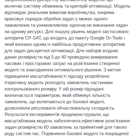
включає систему обмежень та критерій оптимізації. Модель
відповідає реальним вимогам виробництва, зокрема
враховує порядок обробки задач у межах одного
замовлення та унеможливлює одночасне виконання задач
на одному ресурсі. Для пошуку рішень моделі застосовано
алгоритм CP-SAT, що входить до пакету Google Or-Tools і
який визнано одним із найбільш продуктивних алгоритмів
для задач дискретної оптимізації. Для наборів вхідних
даних розмірністю від 5 до 40 проведено вимірювання
часових і просторових затрат на розв’язання створеної
моделі та знаходження оптимального рішення. З метою
підвищення масштабованості підходу розроблено
ітеративну модель розподілу замовлень частинами
контрольованого розміру. У ній розмір підзадачі
визначається параметром, який обмежує кількість
замовлень, що включаються до базової моделі,
дозволяючи регулювати обчислювальну складність.
Результати експериментів продемонстрували, що
масштабована модель забезпечила ефективне розв’язання
задач розмірністю 60 замовлень за прийнятний для такого
роду систем час. Порівняння базової моделі та покращеної