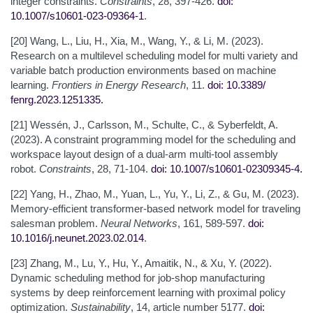
integer constraints.
Constraints
, 28, 397-426.
doi:
10.1007/s10601-023-09364-1
.
[20] Wang, L., Liu, H., Xia, M., Wang, Y., & Li, M. (2023).
Research on a multilevel scheduling model for multi variety and
variable batch production environments based on machine
learning.
Frontiers in Energy Research
, 11.
doi: 10.3389/
fenrg.2023.1251335
.
[21] Wessén, J., Carlsson, M., Schulte, C., & Syberfeldt, A.
(2023). A constraint programming model for the scheduling and
workspace layout design of a dual-arm multi-tool assembly
robot.
Constraints
, 28, 71-104.
doi: 10.1007/s10601-023
09345-4
.
[22] Yang, H., Zhao, M., Yuan, L., Yu, Y., Li, Z., & Gu, M. (2023).
Memory-efficient transformer-based network model for traveling
salesman problem.
Neural Networks
, 161, 589-597.
doi:
10.1016/j.neunet.2023.02.014
.
[23] Zhang, M., Lu, Y., Hu, Y., Amaitik, N., & Xu, Y. (2022).
Dynamic scheduling method for job-shop manufacturing
systems by deep reinforcement learning with proximal policy
optimization.
Sustainability
, 14, article number 5177.
doi: