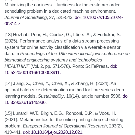
Minimizing the earliness – tardiness for the customer order
scheduling problem in a dedicated machine environment.
Journal of Scheduling
, 27, 525-543.
doi: 10.1007/s10951
024-
00814-z
.
[13] Hozhabr Pour, H., Ciortuz, G., Lüers, A., & Fudickar, S.
(2025). Performance analysis of a data stream processing
system for online activity classification via wearable sensor
data. In
Proceedings of the 18th international joint conference on
biomedical engineering systems and technologies –
HEALTHINF
(Vol. 2, pp. 571-578). Porto: SciTePress.
doi:
10.5220/0013166100003911
.
[14] Jiang, X., Chen, Y., Chen, X., & Zhang, H. (2024). An
optimal batch size determination method for time series deep
learning models.
Sustainability
, 16(14), article number 5936.
doi:
10.3390/su16145936
.
[15] Lunardi, W.T., Birgin, E.G., Ronconi, D.P., & Voos, H.
(2021). Metaheuristics for the online printing shop scheduling
problem.
European Journal of Operational Research
, 293(2),
419-441.
doi: 10.1016/j.ejor.2020.12.021
.