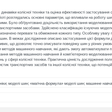
динаміки колісної техніки та оцінка ефективності застосування
боті розглядались основні параметри, що впливали на роботу шин
ними. Було обґрунтовано доцільність використання моделювання
ранспортними засобами. Здійснено класифікацію існуючих моделей
 визначено переваги та обмеження кожного типу. Особливу увагу 
 шин. В межах дослідження описано застосування цієї формули
вих, що дозволяє точно описувати поведінку шин у різних умов
 методів машинного навчання, які дають змогу автоматизувати пр
ання методів машинного навчання й комп’ютерного моделювання
ень у сфері колісної техніки. Практична цінність дослідження п
тик транспортних засобів та іншої колісної техніки, що потенці
ніки; моделі шин; «магічна формула» моделі шин; машинне навч