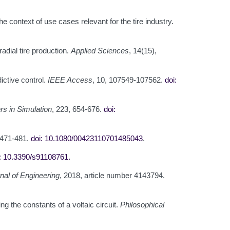
he context of use cases relevant for the tire industry.
radial tire production.
Applied Sciences
, 14(15),
ictive control.
IEEE Access
, 10, 107549-107562.
doi:
s in Simulation
, 223, 654-676.
doi:
, 471-481.
doi: 10.1080/00423110701485043
.
: 10.3390/s91108761
.
nal of Engineering
, 2018, article number 4143794.
g the constants of a voltaic circuit.
Philosophical