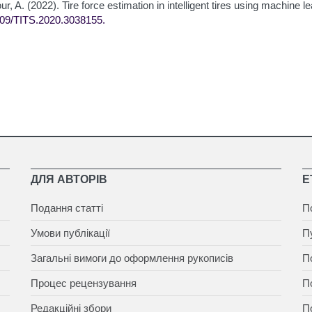
r, A. (2022). Tire force estimation in intelligent tires using machine l
109/TITS.2020.3038155
.
ДЛЯ АВТОРІВ
Е
Подання статті
П
Умови публікації
П
Загальні вимоги до оформлення рукописів
П
Процес рецензування
П
Редакційні збори
П