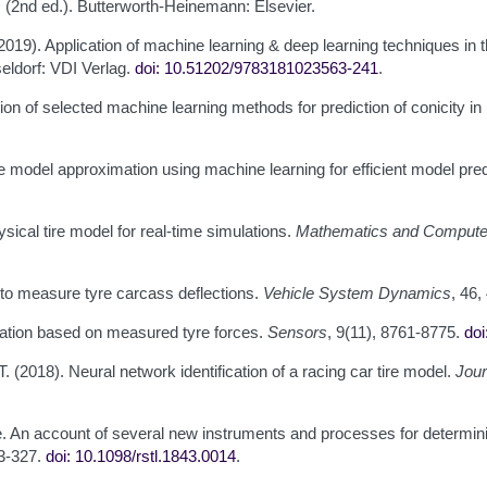
s
(2nd ed.). Butterworth-Heinemann: Elsevier.
 (2019). Application of machine learning & deep learning techniques in t
eldorf: VDI Verlag.
doi: 10.51202/9783181023563-241
.
tion of selected machine learning methods for prediction of conicity in 
re model approximation using machine learning for efficient model pred
hysical tire model for real-time simulations.
Mathematics and Computer
n to measure tyre carcass deflections.
Vehicle System Dynamics
, 46
imation based on measured tyre forces.
Sensors
, 9(11), 8761-8775.
doi
, T. (2018). Neural network identification of a racing car tire model.
Jour
e. An account of several new instruments and processes for determinin
03-327.
doi: 10.1098/rstl.1843.0014
.