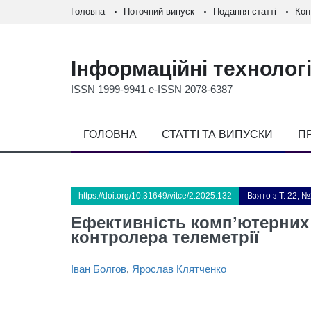
Головна
Поточний випуск
Подання статті
Кон
Інформаційні технологі
ISSN 1999-9941 e-ISSN 2078-6387
ГОЛОВНА
СТАТТІ ТА ВИПУСКИ
П
https://doi.org/10.31649/vitce/2.2025.132
Взято з Т. 22, №
Ефективність комп’ютерних
контролера телеметрії
Іван Болгов
,
Ярослав Клятченко