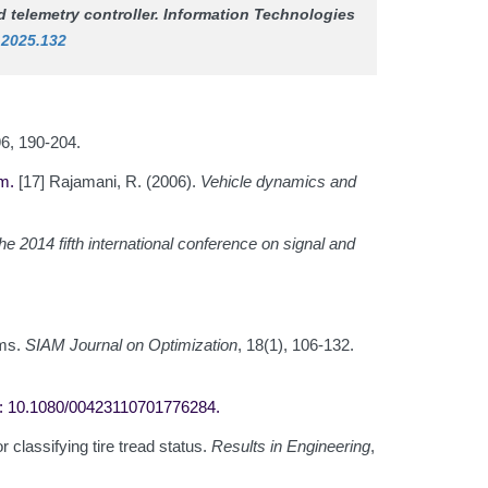
 telemetry controller.
Information Technologies
2.2025.132
96, 190-204.
tm
.
[17] Rajamani, R. (2006).
Vehicle dynamics and
he 2014 fifth international conference on signal and
ems.
SIAM Journal on Optimization
, 18(1), 106-132.
i: 10.1080/00423110701776284
.
classifying tire tread status.
Results in Engineering
,