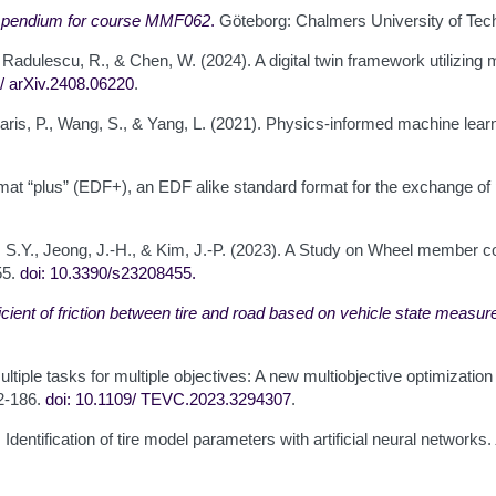
mpendium for course MMF062
.
Göteborg: Chalmers University of Tec
D., Radulescu, R., & Chen, W. (2024). A digital twin framework utilizin
0/
arXiv.2408.06220
.
ikaris, P., Wang, S., & Yang, L. (2021). Physics-informed machine lear
rmat “plus” (EDF+), an EDF alike standard format for the exchange of 
im, S.Y., Jeong, J.-H., & Kim, J.-P. (2023). A Study on Wheel member c
55.
doi: 10.3390/s23208455
.
cient of friction between tire and road based on vehicle state measu
. Multiple tasks for multiple objectives: A new multiobjective optimizati
72-186.
doi: 10.1109/
TEVC.2023.3294307
.
 Identification of tire model parameters with artificial neural networks.