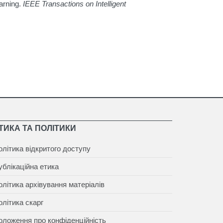
earning.
IEEE Transactions on Intelligent
ТИКА ТА ПОЛІТИКИ
олітика відкритого доступу
ублікаційна етика
олітика архівування матеріалів
олітика скарг
оложення про конфіденційність