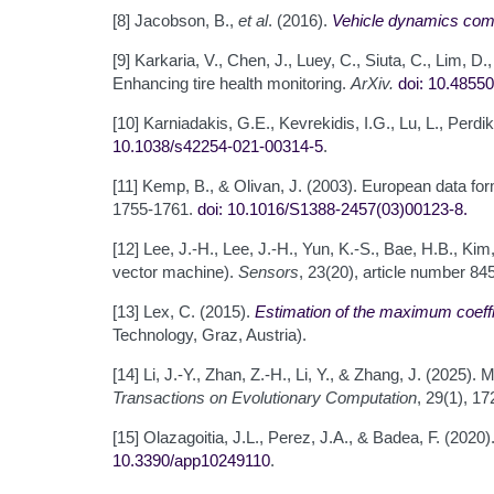
[8] Jacobson, B.,
et al
. (2016).
Vehicle dynamics co
[9] Karkaria, V., Chen, J., Luey, C., Siuta, C., Lim, 
Enhancing tire health monitoring.
ArXiv.
doi: 10.4855
[10] Karniadakis, G.E., Kevrekidis, I.G., Lu, L., Perd
10.1038/s42254-021-00314-5
.
[11] Kemp, B., & Olivan, J. (2003). European data fo
1755-1761.
doi: 10.1016/S1388-2457(03)00123-8
.
[12] Lee, J.-H., Lee, J.-H., Yun, K.-S., Bae, H.B., K
vector machine).
Sensors
, 23(20), article number 84
[13] Lex, C. (2015).
Estimation of the maximum coeffi
Technology, Graz, Austria).
[14] Li, J.-Y., Zhan, Z.-H., Li, Y., & Zhang, J. (2025)
Transactions on Evolutionary Computation
, 29(1), 1
[15] Olazagoitia, J.L., Perez, J.A., & Badea, F. (2020).
10.3390/app10249110
.