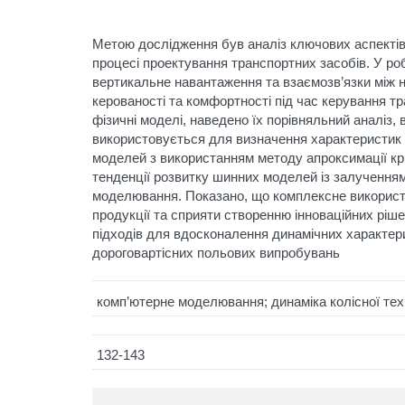
Метою дослідження був аналіз ключових аспектів 
процесі проектування транспортних засобів. У ро
вертикальне навантаження та взаємозв’язки між 
керованості та комфортності під час керування т
фізичні моделі, наведено їх порівняльний аналіз,
використовується для визначення характеристик
моделей з використанням методу апроксимації кри
тенденції розвитку шинних моделей із залученням
моделювання. Показано, що комплексне використ
продукції та сприяти створенню інноваційних ріш
підходів для вдосконалення динамічних характерис
дороговартісних польових випробувань
комп’ютерне моделювання; динаміка колісної тех
132-143