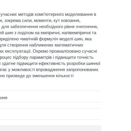
 сучасних методів комп’ютерного моделювання в
, зокрема сили, моменти, кут ковзання,
 для забезпечення необхідного рівня зчеплення,
 шин з поділом на емпіричні, напівемпіричні та
приділено «магічній формулі» моделі шин, яка
 для створення наближених математичних
ах експлуатації. Окремо проаналізовано сучасні
оцес підбору параметрів і підвищити точність
 здатне підвищити ефективність розробки шинної
олягає у можливості впровадження запропонованих
йно призведе до зменшення кількості
ання