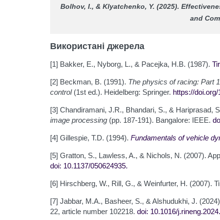
Bolhov, I., & Klyatchenko, Y. (2025). Effectiv
and Com
Використані джерела
[1] Bakker, E., Nyborg, L., & Pacejka, H.B. (1987).
Ti
[2] Beckman, B. (1991).
The physics of racing: Part 1
control
(1st ed.). Heidelberg: Springer.
https://doi.org
[3] Chandiramani, J.R., Bhandari, S., & Hariprasad, S
image processing
(pp. 187-191). Bangalore: IEEE.
do
[4] Gillespie, T.D. (1994).
Fundamentals of vehicle d
[5] Gratton, S., Lawless, A., & Nichols, N. (2007).
doi: 10.1137/050624935
.
[6] Hirschberg, W., Rill, G., & Weinfurter, H. (2007).
[7] Jabbar, M.A., Basheer, S., & Alshudukhi, J. (202
22, article number 102218.
doi: 10.1016/j.rineng.202