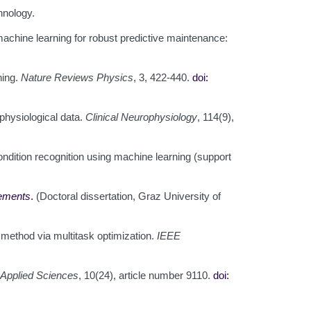
hnology.
g machine learning for robust predictive maintenance:
ning.
Nature Reviews Physics
, 3, 422-440.
doi:
physiological data.
Clinical Neurophysiology
, 114(9),
ondition recognition using machine learning (support
rements
.
(Doctoral dissertation, Graz University of
on method via multitask optimization.
IEEE
Applied Sciences
, 10(24), article number 9110.
doi: