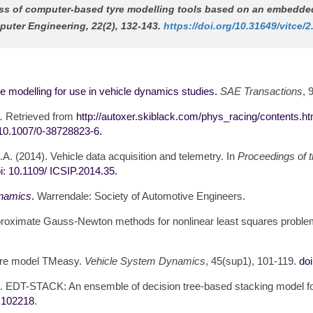
eness of computer-based tyre modelling tools based on an embedded
puter Engineering
, 22(2), 132-143.
https://doi.org/10.31649/vitce/
re modelling for use in vehicle dynamics studies
.
SAE Transactions
, 
.
Retrieved from
http://autoxer.skiblack.com/phys_racing/contents.h
/10.1007/0-387
28823-6
.
.A. (2014). Vehicle data acquisition and telemetry. In
Proceedings of t
i: 10.1109/
ICSIP.2014.35
.
ynamics
.
Warrendale: Society of Automotive Engineers.
 Approximate Gauss-Newton methods for nonlinear least squares probl
 Tire model TMeasy.
Vehicle System Dynamics
, 45(sup1), 101-119.
do
4). EDT-STACK: An ensemble of decision tree-based stacking model for 
4.102218
.