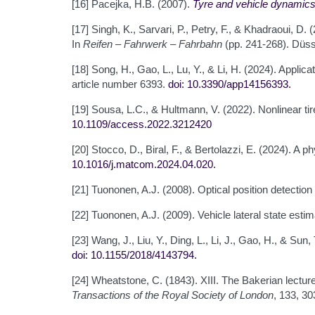
[16] Pacejka, H.B. (2007).
Tyre and vehicle dynamic
[17] Singh, K., Sarvari, P., Petry, F., & Khadraoui, D.
In
Reifen – Fahrwerk – Fahrbahn
(pp. 241-268). Düss
[18] Song, H., Gao, L., Lu, Y., & Li, H. (2024). Applica
article number 6393.
doi: 10.3390/app14156393
.
[19] Sousa, L.C., & Hultmann, V. (2022). Nonlinear ti
10.1109/access.2022.3212420
[20] Stocco, D., Biral, F., & Bertolazzi, E. (2024). A p
10.1016/j.matcom.2024.04.020
.
[21] Tuononen, A.J. (2008). Optical position detectio
[22] Tuononen, A.J. (2009). Vehicle lateral state est
[23] Wang, J., Liu, Y., Ding, L., Li, J., Gao, H., & Sun
doi: 10.1155/2018/4143794
.
[24] Wheatstone, C. (1843). XIII. The Bakerian lectur
Transactions of the Royal Society of London
, 133, 3