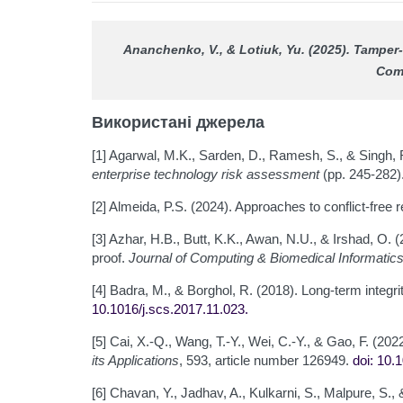
Ananchenko, V., & Lotiuk, Yu. (2025). Tamper-r
Com
Використані джерела
[1] Agarwal, M.K., Sarden, D., Ramesh, S., & Singh, 
enterprise technology risk assessment
(pp. 245-282)
[2] Almeida, P.S. (2024). Approaches to conflict-free 
[3] Azhar, H.B., Butt, K.K., Awan, N.U., & Irshad, O
proof.
Journal of Computing & Biomedical Informatic
[4] Badra, M., & Borghol, R. (2018). Long-term integrit
10.1016/j.scs.2017.11.023
.
[5] Cai, X.-Q., Wang, T.-Y., Wei, C.-Y., & Gao, F. (202
its Applications
, 593, article number 126949.
doi: 10.
[6] Chavan, Y., Jadhav, A., Kulkarni, S., Malpure, S