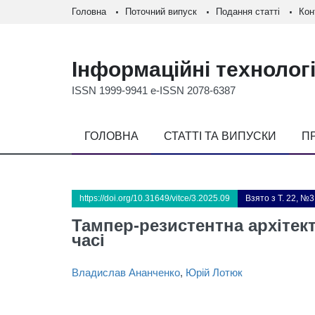
Головна
Поточний випуск
Подання статті
Кон
Інформаційні технологі
ISSN 1999-9941 e-ISSN 2078-6387
ГОЛОВНА
СТАТТІ ТА ВИПУСКИ
П
https://doi.org/10.31649/vitce/3.2025.09
Взято з Т. 22, №3
Тампер-резистентна архітект
часі
Владислав Ананченко
,
Юрій Лотюк