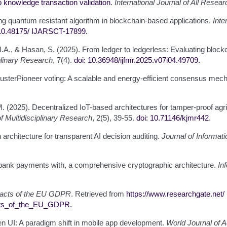
ro knowledge transaction validation
.
International Journal of All Resea
ing quantum resistant algorithm in blockchain-based applications.
Inte
 10.48175/
IJARSCT-17899
.
A., & Hasan, S. (2025). From ledger to ledgerless: Evaluating blockcha
iplinary Research
, 7(4).
doi: 10.36948/ijfmr.2025.v07i04.49709
.
 ClusterPioneer voting: A scalable and energy-efficient consensus me
.M. (2025). Decentralized IoT-based architectures for tamper-proof ag
f Multidisciplinary Research
, 2(5), 39-55.
doi: 10.71146/kjmr442
.
rchitecture for transparent AI decision auditing.
Journal of Informa
terbank payments with, a comprehensive cryptographic architecture.
In
mpacts of the EU GDPR
. Retrieved from
https://www.researchgate.net/
acts_of_the_EU_GDPR
.
ven UI: A paradigm shift in mobile app development.
World Journal of 