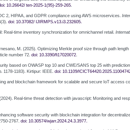
doi: 10.26642/
ten-2025-1(95)-259-265
.
to SOC 2, HIPAA, and GDPR compliance using AWS microservices.
Inte
3(3).
doi: 10.37082/
IJIRMPS.v13.i3.232605
.
ail: Real-time inventory synchronization for omnichannel retail.
Interna
nesano, M. (2025). Optimizing Merkle proof size through path length an
article number 72.
doi: 10.3390/fi17020072
.
on security based on OWASP top 10 and CWE/SANS top 25 with predicti
. 1178-1183). Kirtipur: IEEE.
doi: 10.1109/ICICT64420.2025.1100474
rning and blockchain framework for scalable and secure IoT access co
(2024). Real-time threat detection with javascript: Monitoring and 
hancing software security with blockchain integration for decentraliz
 2750-2767.
doi: 10.30574/wjarr.2024.24.3.3977
.