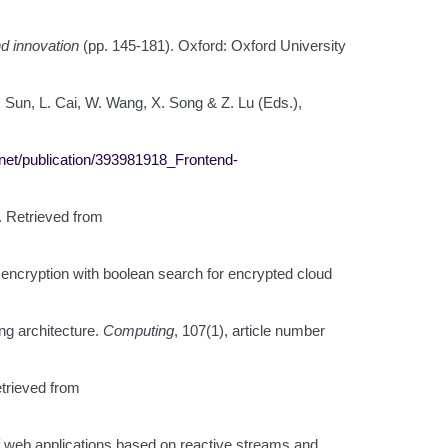
d innovation
(pp. 145-181). Oxford: Oxford University
Y. Sun, L. Cai, W. Wang, X. Song & Z. Lu (Eds.),
net/publication/393981918_Frontend-
. Retrieved from
e encryption with boolean search for encrypted cloud
ing architecture.
Computing
, 107(1), article number
trieved from
of web applications based on reactive streams and