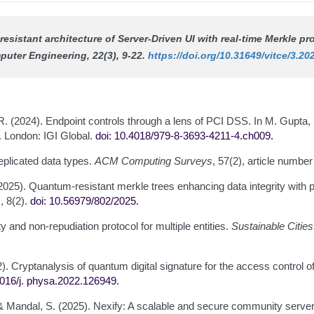
esistant architecture of Server-Driven UI with real-time Merkle pro
puter Engineering
, 22(3), 9-22.
https://doi.org/10.31649/vitce/3.20
R. (2024). Endpoint controls through a lens of PCI DSS. In M. Gupta
. London: IGI Global.
doi: 10.4018/979-8-3693-4211-4.ch009
.
replicated data types.
ACM Computing Surveys
, 57(2), article numbe
. (2025). Quantum-resistant merkle trees enhancing data integrity wi
s
, 8(2).
doi: 10.56979/802/2025
.
y and non-repudiation protocol for multiple entities.
Sustainable Citie
2). Cryptanalysis of quantum digital signature for the access control o
1016/j.
physa.2022.126949
.
., & Mandal, S. (2025). Nexify: A scalable and secure community serve