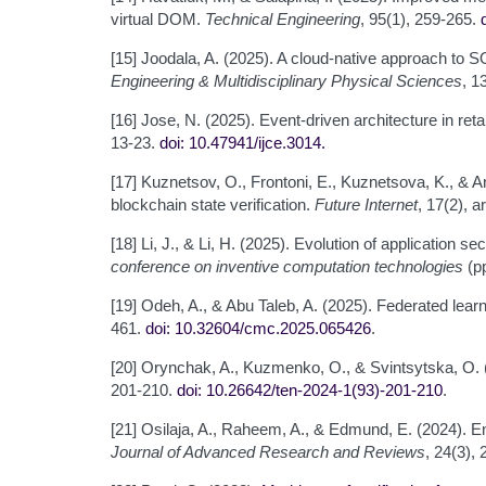
virtual DOM.
Technical Engineering
, 95(1), 259-265.
[15] Joodala, A. (2025). A cloud-native approach 
Engineering & Multidisciplinary Physical Sciences
, 1
[16] Jose, N. (2025). Event-driven architecture in ret
13-23.
doi: 10.47941/ijce.3014
.
[17] Kuznetsov, O., Frontoni, E., Kuznetsova, K., & Ar
blockchain state verification.
Future Internet
, 17(2), 
[18] Li, J., & Li, H. (2025). Evolution of applicati
conference on inventive computation technologies
(pp
[19] Odeh, A., & Abu Taleb, A. (2025). Federated lea
461.
doi: 10.32604/cmc.2025.065426
.
[20] Orynchak, A., Kuzmenko, O., & Svintsytska, O. 
201-210.
doi: 10.26642/ten-2024-1(93)-201-210
.
[21] Osilaja, A., Raheem, A., & Edmund, E. (2024). En
Journal of Advanced Research and Reviews
, 24(3),