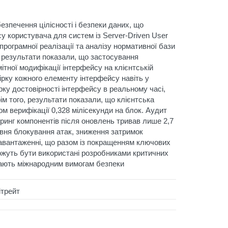
зпечення цілісності і безпеки даних, що
у користувача для систем із Server-Driven User
рограмної реалізації та аналізу нормативної бази
і результати показали, що застосування
тної модифікації інтерфейсу на клієнтській
вірку кожного елементу інтерфейсу навіть у
рку достовірності інтерфейсу в реальному часі,
м того, результати показали, що клієнтська
ом верифікації 0,328 мілісекунди на блок. Аудит
деринг компонентів після оновлень тривав лише 2,7
івня блокування атак, зниження затримок
 навантаженні, що разом із покращенням ключових
можуть бути використані розробниками критичних
ідають міжнародним вимогам безпеки
ітрейт