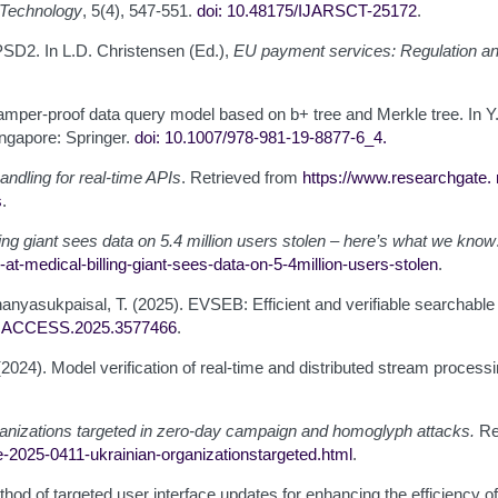
 Technology
, 5(4), 547-551.
doi: 10.48175/IJARSCT-25172
.
 PSD2. In L.D. Christensen (Ed.),
EU payment services: Regulation an
 A tamper-proof data query model based on b+ tree and Merkle tree. In 
ingapore: Springer.
doi: 10.1007/978-981-19-8877-6_4.
ndling for real-time APIs
. Retrieved from
https://www.researchgate.
s
.
ling giant sees data on 5.4 million users stolen – here’s what we know
at-medical-billing-giant-sees-data-on-5-4
million-users-stolen
.
Thanyasukpaisal, T. (2025). EVSEB: Efficient and verifiable searchabl
/
ACCESS.2025.3577466
.
(2024). Model verification of real-time and distributed stream process
nizations targeted in zero-day campaign and homoglyph attacks.
Re
-2025-0411-ukrainian-organizations
targeted.html
.
thod of targeted user interface updates for enhancing the efficiency 