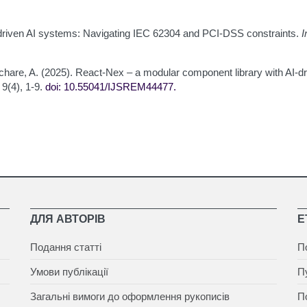
-driven AI systems: Navigating IEC 62304 and PCI-DSS constraints.
I
Kachare, A. (2025). React-Nex – a modular component library with AI-d
, 9(4), 1-9.
doi: 10.55041/IJSREM44477
.
ДЛЯ АВТОРІВ
Е
Подання статті
П
Умови публікації
П
Загальні вимоги до оформлення рукописів
П