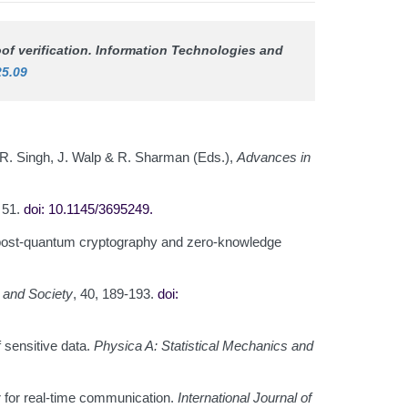
of verification.
Information Technologies and
25.09
, R. Singh, J. Walp & R. Sharman (Eds.),
Advances in
r 51.
doi: 10.1145/3695249
.
th post-quantum cryptography and zero-knowledge
s and Society
, 40, 189-193.
doi:
f sensitive data.
Physica A: Statistical Mechanics and
r for real-time communication.
International Journal of