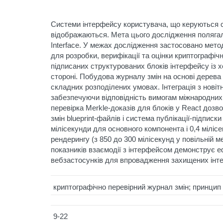
Системи інтерфейсу користувача, що керуються се
відображаються. Мета цього дослідження полягала
Interface. У межах дослідження застосовано мето
для розробки, верифікації та оцінки криптографіч
підписаних структурованих блоків інтерфейсу із 
стороні. Побудова журналу змін на основі дерева 
складних розподілених умовах. Інтеграція з нові
забезпечуючи відповідність вимогам міжнародних 
перевірка Merkle-доказів для блоків у React дозв
змін blueprint-файлів і система публікації-підпис
мілісекунди для основного компонента і 0,4 мілі
рендерингу (з 850 до 300 мілісекунд у повільній 
показників взаємодії з інтерфейсом демонструє е
вебзастосунків для впровадження захищених інтер
криптографічно перевірний журнал змін; принцип 
9-22