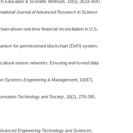
rch Education & Scientific Methods
, 10(5), 3533-3547.
rnational Journal of Advanced Research in Science
in-driven real-time financial reconciliation in U.S.
chanism for permissioned-blockchain (DeFi) system.
ricultural sensor networks: Ensuring end-to-end data
tion Systems Engineering & Management
, 10(47),
formation Technology and Society
, 16(1), 276-280.
Advanced Engineering Technology and Sciences
,