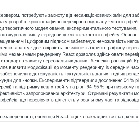
рвером, потребують захисту від несанкціонованих змін для забе
 у розробці криптографічно перевірного журналу змін інтерфейс
ди теоретичного моделювання, експериментального тестування, п
ного журналу змін у середовищі клієнтського інтерфейсу. Основн
хешуванням і цифровим підписом забезпечує неможливість непомі
хешів гарантує достовірність, незмінність і криптографічну пере
тніми механізмами рендерингу React дозволяє здійснювати переві
стандартів захисту персональних даних і безпеки транзакцій. Крі
оляє виявити модифікації до моменту рендерингу, із середнім час
ки забезпечили відстежуваність і актуальність даних, тоді як рен
секунди для кнопки. Експерименти підтвердили досягнення 94 % р
мережі) та підтримку кеш-хітрейту на рівні 94–95 % при низькому
фективність запропонованої архітектури. Отримані результати 
фейсів, що перевіряють цілісність у реальному часі та відпов
незаперечності; еволюція React; оцінка накладних витрат; кеш-х