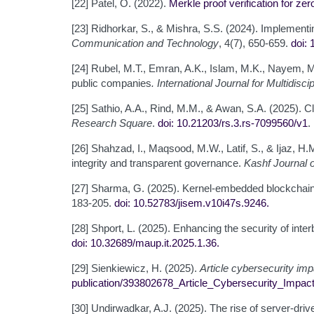
[22] Patel, O. (2022).
Merkle proof verification for ze
[23] Ridhorkar, S., & Mishra, S.S. (2024). Implement
Communication and Technology
, 4(7), 650-659.
doi:
[24] Rubel, M.T., Emran, A.K., Islam, M.K., Nayem, M.
public companies
. International Journal for Multidisc
[25] Sathio, A.A., Rind, M.M., & Awan, S.A. (2025).
Research Square
.
doi: 10.21203/rs.3.rs-7099560/v1
.
[26] Shahzad, I., Maqsood, M.W., Latif, S., & Ijaz, H
integrity and transparent governance.
Kashf Journal o
[27] Sharma, G. (2025). Kernel-embedded blockchain a
183-205.
doi: 10.52783/jisem.v10i47s.9246
.
[28] Shport, L. (2025). Enhancing the security of in
doi: 10.32689/maup.it.2025.1.36
.
[29] Sienkiewicz, H. (2025).
Article cybersecurity i
publication/393802678_Article_Cybersecurity_Imp
[30] Undirwadkar, A.J. (2025). The rise of server-dri