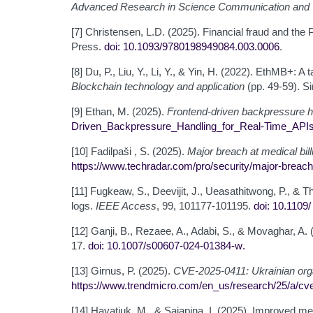
Advanced Research in Science Communication and
[7] Christensen, L.D. (2025). Financial fraud and the
Press.
doi: 10.1093/9780198949084.003.0006
.
[8] Du, P., Liu, Y., Li, Y., & Yin, H. (2022). EthMB+:
Blockchain technology and application
(pp. 49-59). S
[9] Ethan, M. (2025).
Frontend-driven backpressure ha
Driven_Backpressure_Handling_for_Real-Time_API
[10] Fadilpaši , S. (2025).
Major breach at medical bil
https://www.techradar.com/pro/security/major-breach-
[11] Fugkeaw, S., Deevijit, J., Ueasathitwong, P., & 
logs.
IEEE Access
, 99, 101177-101195.
doi: 10.1109
[12] Ganji, B., Rezaee, A., Adabi, S., & Movaghar, A. 
17.
doi: 10.1007/s00607-024-01384-w
.
[13] Girnus, P. (2025).
CVE-2025-0411: Ukrainian orga
https://www.trendmicro.com/en_us/research/25/a/cve
[14] Havatiuk, M., & Saiapina, I. (2025). Improved me