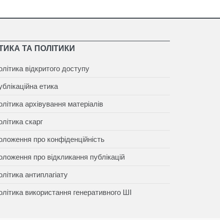
ТИКА ТА ПОЛІТИКИ
олітика відкритого доступу
ублікаційна етика
олітика архівування матеріалів
олітика скарг
оложення про конфіденційність
оложення про відкликання публікацій
олітика антиплагіату
олітика використання генеративного ШІ