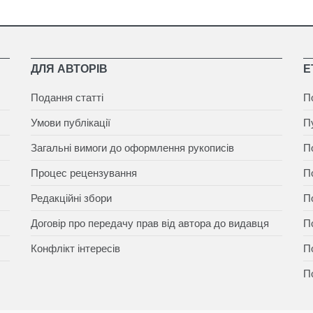
ДЛЯ АВТОРІВ
Е
Подання статті
П
Умови публікації
П
Загальні вимоги до оформлення рукописів
П
Процес рецензування
П
Редакційні збори
П
Договір про передачу прав від автора до видавця
П
Конфлікт інтересів
П
П