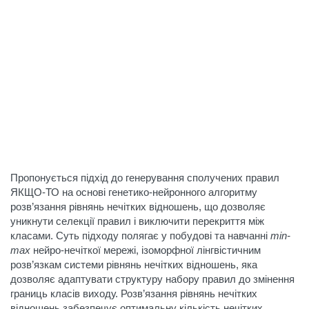
Пропонується підхід до генерування сполучених правил
ЯКЩО-ТО на основі генетико-нейронного алгоритму
розв’язання рівнянь нечітких відношень, що дозволяє
уникнути селекції правил і виключити перекриття між
класами. Суть підходу полягає у побудові та навчанні
min-
max
нейро-нечіткої мережі, ізоморфної лінгвістичним
розв’язкам системи рівнянь нечітких відношень, яка
дозволяє адаптувати структуру набору правил до змінення
границь класів виходу. Розв’язання рівнянь нечітких
відношень забезпечує оптимальну кількість нечітких