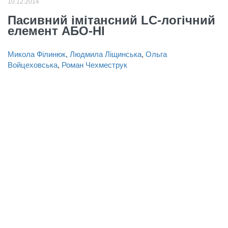
10.12.2014
Пасивний імітансний LC-логічний
елемент АБО-НІ
Микола Філинюк
,
Людмила Ліщинська
,
Ольга
Войцеховська
,
Роман Чехместрук