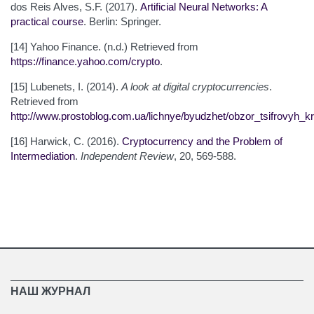
dos Reis Alves, S.F. (2017).
Artificial Neural Networks: A
practical course
. Berlin: Springer.
[14] Yahoo Finance. (n.d.) Retrieved from
https://finance.yahoo.com/crypto
.
[15] Lubenets, I. (2014).
A look at digital cryptocurrencies
.
Retrieved from
http://www.prostoblog.com.ua/lichnye/byudzhet/obzor_tsifrovyh_kr
[16] Harwick, C. (2016).
Cryptocurrency and the Problem of
Intermediation
.
Independent Review
, 20, 569-588.
НАШ ЖУРНАЛ