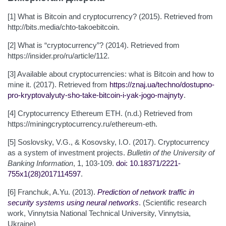
[1] What is Bitcoin and cryptocurrency? (2015). Retrieved from
http://bits.media/chto-takoebitcoin.
[2] What is “cryptocurrency”? (2014). Retrieved from
https://insider.pro/ru/article/112.
[3] Available about cryptocurrencies: what is Bitcoin and how to
mine it. (2017). Retrieved from
https://znaj.ua/techno/dostupno-
pro-kryptovalyuty-sho-take-bitcoin-i-yak-jogo-majnyty
.
[4] Cryptocurrency Ethereum ETH. (n.d.) Retrieved from
https://miningcryptocurrency.ru/ethereum-eth.
[5] Soslovsky, V.G., & Kosovsky, I.O. (2017). Cryptocurrency
as a system of investment projects.
Bulletin of the University of
Banking Information
, 1, 103-109.
doi: 10.18371/2221-
755x1(28)2017114597
.
[6] Franchuk, A.Yu. (2013).
Prediction of network traffic in
security systems using neural networks
. (Scientific research
work, Vinnytsia National Technical University, Vinnytsia,
Ukraine)