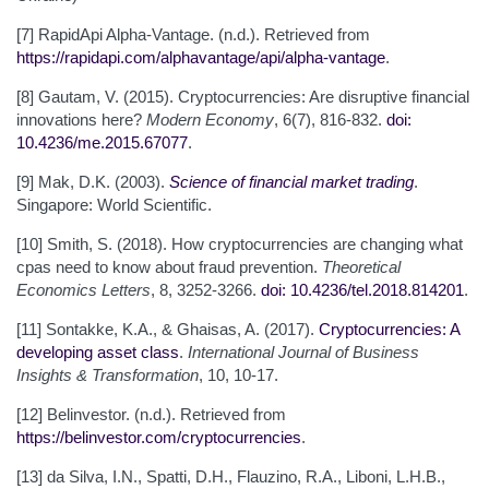
[7] RapidApi Alpha-Vantage. (n.d.). Retrieved from
https://rapidapi.com/alphavantage/api/alpha-vantage
.
[8] Gautam, V. (2015). Cryptocurrencies: Are disruptive financial
innovations here?
Modern Economy
, 6(7), 816-832.
doi:
10.4236/me.2015.67077
.
[9] Mak, D.K. (2003).
Science of financial market trading
.
Singapore: World Scientific.
[10] Smith, S. (2018). How cryptocurrencies are changing what
cpas need to know about fraud prevention.
Theoretical
Economics Letters
, 8, 3252-3266.
doi: 10.4236/tel.2018.814201
.
[11] Sontakke, K.A., & Ghaisas, A. (2017).
Cryptocurrencies: A
developing asset class
.
International Journal of Business
Insights & Transformation
, 10, 10-17.
[12] Belinvestor. (n.d.). Retrieved from
https://belinvestor.com/cryptocurrencies
.
[13] da Silva, I.N., Spatti, D.H., Flauzino, R.A., Liboni, L.H.B.,