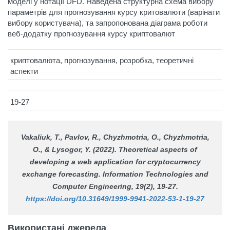
моделі у нотації DFD. Наведена структурна схема вибору
параметрів для прогнозування курсу критовалюти (варінати
вибору користувача), та запропонована діаграма роботи
веб-додатку прогнозування курсу криптовалют
криптовалюта, прогнозування, розробка, теоретичні
аспекти
19-27
Vakaliuk, T., Pavlov, R., Chyzhmotria, O., Chyzhmotria,
O., & Lysogor, Y. (2022). Theoretical aspects of
developing a web application for cryptocurrency
exchange forecasting.
Information Technologies and
Computer Engineering
, 19(2), 19-27.
https://doi.org/10.31649/1999-9941-2022-53-1-19-27
Використані джерела