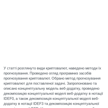
У статті розглянуто види криптовалют, наведено методи їх
прогнозування. Проведено огляд програмниз засобів
прогнозування криптовалют. Обрано метод прогнозування
криптовалют для поставленої задачі. Запропоновано та
описано конценптуальну модель веб-додатку, проведено
декомпозицію концептуальної моделі веб-додатку в нотації
IDEF0, а також декомпозиція концептуальної моделі веб-
додатку в нотації IDEF3 та декомпозицію концептуальної