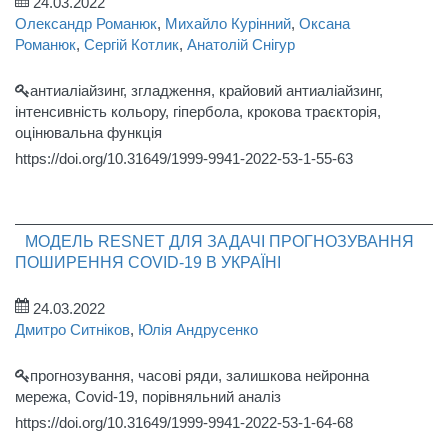
24.03.2022
Олександр Романюк
,
Михайло Курінний
,
Оксана
Романюк
,
Сергій Котлик
,
Анатолій Снігур
антиаліайзинг, згладження, крайовий антиаліайзинг,
інтенсивність кольору, гіпербола, крокова траєкторія,
оцінювальна функція
https://doi.org/10.31649/1999-9941-2022-53-1-55-63
МОДЕЛЬ RESNET ДЛЯ ЗАДАЧІ ПРОГНОЗУВАННЯ
ПОШИРЕННЯ COVID-19 В УКРАЇНІ
24.03.2022
Дмитро Ситніков
,
Юлія Андрусенко
прогнозування, часові ряди, залишкова нейронна
мережа, Covid-19, порівняльний аналіз
https://doi.org/10.31649/1999-9941-2022-53-1-64-68