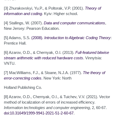
[3] Zhurakovskyi, Yu.P., & Poltorak, V.P. (2001).
Theory of
information and coding
. Kyiv: Higher school.
[4] Stallings, W. (2007).
Data and computer communications
,
New Jersey: Pearson Education.
[5] Adams, S.S.
(2008).
Introduction to Algebraic Coding Theory
:
Prentice Hall.
[6] Azarov, O.D., & Chernyak, O.I. (2013).
Full-featured bitwise
stream arithmetic with reduced hardware costs
. Vinnytsia:
VNTU.
[7] MacWilliams, F.J., & Sloane, N.J.A. (1977).
The theory of
error-correcting codes
. New York: North
Holland Publishing Co.
[8] Azarov, O.D., Chernyak, O.I., & Tuichev, V.V. (2021). Vector
method of localization of errors of increased efficiency.
Information technologies and computer engineering
, 2, 60-67.
doi:10.31649/1999-9941-2021-51-2-60-67
.