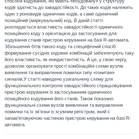
способи кодування, які мають «вбудовану» у структуру
кодів здатність до завадостійкості. До таких кодів належить
один з різновидів одиничних кодів, а саме одиничний
позиційний (маркувальний) код. В даній статті
розглядається властивість завадостійкості одиничного
позиційного коду з орієнтацією до застосування для
кодування станів пристрою керування на базі R-автомата.
Збільшення бітів такого коду та специфічний спосіб
формування сусідніх кодових комбінацій забезпечують таку
його властивість, як еквідистантність. А це, у свою чергу,
дозволяє організувати прості комбінаційні схеми вузлів
виявлення та виправлення помилки типу «гонитви»
сигналів.У статті наведено узагальнену схему для
функціонального контролю завадостійкого спрацьовування
пристрою керування із застосуванням одиничного
позиційного кодування його станів. Також показано
функціональні схеми вузлів виявлення та виправлення
помилки та їх зв’язки із зсувним регістром, який є
запам’ятовуючою частиною пристрою керування на базі R-
автомата