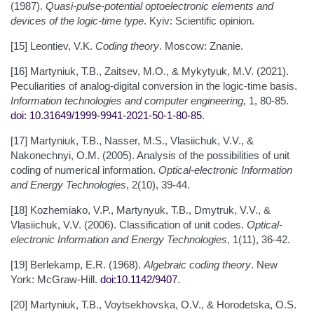
(1987).
Quasi-pulse-potential optoelectronic elements and
devices of the logic-time type
. Kyiv: Scientific opinion.
[15] Leontiev, V.K.
Coding theory
. Moscow: Znanie.
[16] Martyniuk, T.B., Zaitsev, M.O., & Mykytyuk, M.V. (2021).
Peculiarities of analog-digital conversion in the logic-time basis.
Information technologies and computer engineering
, 1, 80-85.
doi: 10.31649/1999-9941-2021-50-1-80-85
.
[17] Martyniuk, T.B., Nasser, M.S., Vlasiichuk, V.V., &
Nakonechnyi, O.M. (2005). Analysis of the possibilities of unit
coding of numerical information.
Optical-electronic Information
and Energy Technologies
, 2(10), 39-44.
[18] Kozhemiako, V.P., Martynyuk, T.B., Dmytruk, V.V., &
Vlasiichuk, V.V. (2006). Classification of unit codes.
Optical-
electronic Information and Energy Technologies
, 1(11), 36-42.
[19] Berlekamp, E.R. (1968).
Algebraic coding theory
. New
York: McGraw-Hill.
doi:10.1142/9407
.
[20] Martyniuk, T.B., Voytsekhovska, O.V., & Horodetska, O.S.