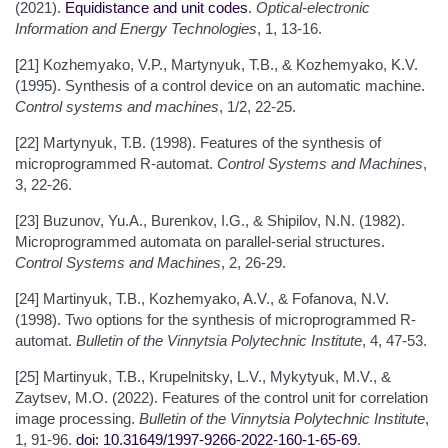
(2021).
Equidistance and unit codes
.
Optical-electronic
Information and Energy Technologies
, 1, 13-16.
[21] Kozhemyako, V.P., Martynyuk, T.B., & Kozhemyako, K.V.
(1995). Synthesis of a control device on an automatic machine.
Control systems and machines
, 1/2, 22-25.
[22] Martynyuk, T.B. (1998). Features of the synthesis of
microprogrammed R-automat.
Control Systems and Machines
,
3, 22-26.
[23] Buzunov, Yu.A., Burenkov, I.G., & Shipilov, N.N. (1982).
Microprogrammed automata on parallel-serial structures.
Control Systems and Machines
, 2, 26-29.
[24] Martinyuk, T.B., Kozhemyako, A.V., & Fofanova, N.V.
(1998). Two options for the synthesis of microprogrammed R-
automat.
Bulletin of the Vinnytsia Polytechnic Institute
, 4, 47-53.
[25] Martinyuk, T.B., Krupelnitsky, L.V., Mykytyuk, M.V., &
Zaytsev, M.O. (2022). Features of the control unit for correlation
image processing.
Bulletin of the Vinnytsia Polytechnic Institute
,
1, 91-96.
doi: 10.31649/1997-9266-2022-160-1-65-69
.