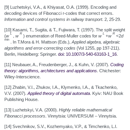
[9] Luzhetskyi, V.A., & Khiyasat, O.A. (1999). Encoding and
decoding devices of Fibonacci r-codes that correct errors.
Information and control systems in railway transport
. 2, 25-29.
[10] Kasami, T., Sugita, & T., Fujiwara, T. (1997). The split weight
L
R
L
R
(
w
,
w
) enumeration of Reed-Muller codes for
w
+
w
<2
d
min
. In T.Mora & H. Mattson (Eds.),
Applied algebra, algebraic
algorithms and error-correcting codes
(Vol 1255, pp 197-211).
Berlin, Heidelberg: Springer.
doi: 10.1007/3-540-63163-1_16
.
[11] Neubauer, A., Freudenberger, J., & Kuhn, V. (2007).
Coding
theory: algorithms, architectures and applications
. Chichester:
Wiley-Interscience.
[12] Zhabin, V.I., Zhukov, I.A., Klymenko, I.A., & Tkachenko,
V.V. (2007).
Applied theory of digital automata
. Kyiv: NAU Book
Publishing House.
[13] Luzhetskyi, V.A. (2000).
Highly reliable mathematical
Fibonacci processors
. Vinnytsia: UNIVERSUM – Vinnytsia.
[14] Svechnikov, S.V., Kozhemyako, V.P., & Timchenko, L.I.