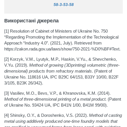
58-3-53-58
Використані джерела
[1] Resolution of Cabinet of Ministers of Ukraine No. 750
“Regarding Promoting the Implementation of the Technological
Approach “Industry 4.0”. (2021, July). Retrieved from
https://zakon.rada.gov.ua/laws/show/750-2021-%D0%BF#Text.
[2] Korzyk, V.M., Lyutyk, M.P., Haskin, V.Yu., & Shevchenko,
V.Yu. (2019).
Method of growing (3Dprinting) volumetric (three-
dimensional) products from refractory materials
. (Patent of
Ukraine No. 118616 UA, IPC B29C 64/153, B33Y 10/00, B22F
3/105, B23K 26/342).
[3] Vasiliev, M.O., Bevs, V.P., & Khranovska, K.M. (2014).
Method of three-dimensional printing of a metal product
.
(Patent
of Ukraine No. 93424 UA, IPC B41N 1/00, B41M 99/00).
[4] Shinsky, O.Y., & Doroshenko, V.S. (2022).
Method of casting
metal using additively produced one-time foundry models that