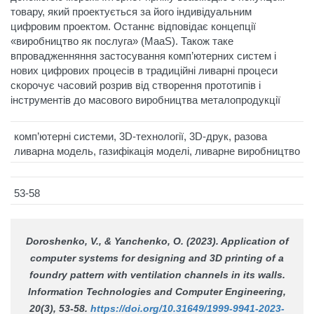
товару, який проектується за його індивідуальним
цифровим проектом. Останнє відповідає концепції
«виробництво як послуга» (MaaS). Також таке
впровадженняння застосування комп’ютерних систем і
нових цифрових процесів в традиційні ливарні процеси
скорочує часовий розрив від створення прототипів і
інструментів до масового виробництва металопродукції
комп’ютерні системи, 3D-технології, 3D-друк, разова
ливарна модель, газифікація моделі, ливарне виробництво
53-58
Doroshenko, V., & Yanchenko, O. (2023). Application of
computer systems for designing and 3D printing of a
foundry pattern with ventilation channels in its walls.
Information Technologies and Computer Engineering
,
20(3), 53-58.
https://doi.org/10.31649/1999-9941-2023-