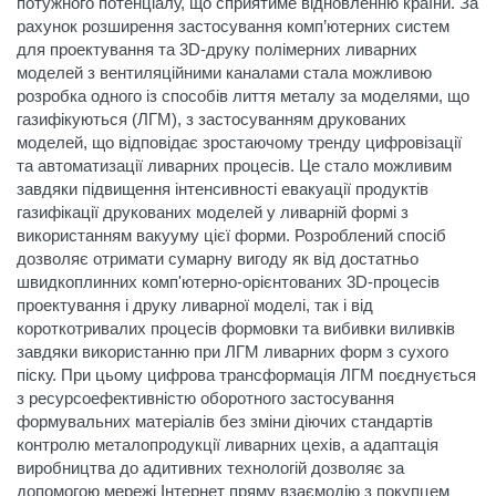
потужного потенціалу, що сприятиме відновленню країни. За
рахунок розширення застосування комп’ютерних систем
для проектування та 3D-друку полімерних ливарних
моделей з вентиляційними каналами стала можливою
розробка одного із способів лиття металу за моделями, що
газифікуються (ЛГМ), з застосуванням друкованих
моделей, що відповідає зростаючому тренду цифровізації
та автоматизації ливарних процесів. Це стало можливим
завдяки підвищення інтенсивності евакуації продуктів
газифікації друкованих моделей у ливарній формі з
використанням вакууму цієї форми. Розроблений спосіб
дозволяє отримати сумарну вигоду як від достатньо
швидкоплинних комп'ютерно-орієнтованих 3D-процесів
проектування і друку ливарної моделі, так і від
короткотривалих процесів формовки та вибивки виливків
завдяки використанню при ЛГМ ливарних форм з сухого
піску. При цьому цифрова трансформація ЛГМ поєднується
з ресурсоефективністю оборотного застосування
формувальних матеріалів без зміни діючих стандартів
контролю металопродукції ливарних цехів, а адаптація
виробництва до адитивних технологій дозволяє за
допомогою мережі Інтернет пряму взаємодію з покупцем