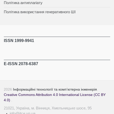
Політика антиплагіату
Політика використання генеративного ШІ
ISSN 1999-9941
E-ISSN 2078-6387
2026
Інформаційні технології та комп’ютерна інженерія
.
Creative Commons Attribution 4.0 International License (CC BY
4.0)
.
21021, Україна, м. Вінниця, Хмельницьке шосе, 95
info@itce.vn.ua