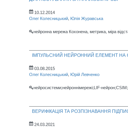
10.12.2014
Олег Колесницький
,
Юлія Журавська
нейронна мережа Кохонена, метрика, міра відста
ІМПУЛЬСНИЙ НЕЙРОННИЙ ЕЛЕМЕНТ НА С
03.08.2015
Олег Колесницький
,
Юрій Левченко
нейросистеми;нейроннімережі;LIF-нейрон;CSIM;M
ВЕРИФІКАЦІЯ ТА РОЗПІЗНАВАННЯ ПІДП
24.03.2021