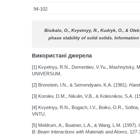
94-102
Bisikalo, O., Kvyetnyy, R., Kudryk, O., & Olek
phase stability of solid solids.
Information
Використані джерела
[1] Kvyetnyy, R.N., Dementiev, V.Yu., Mashnytsky, M
UNIVERSUM.
[2] Bronstein, I.N., & Semendyaev, K.A. (1981).
Hand
[3] Korolev, D.M., Nikulin, V.B., & Kolesnikov, S.A. (1
[4] Kvyetnyy, R.N., Bogach, I.V., Boiko, O.R., Sofin
VNTU.
[5] Meldrum, A., Boatner, L.A., & Wang, L.M. (1997
B: Beam Interactions with Materials and Atoms
, 127-