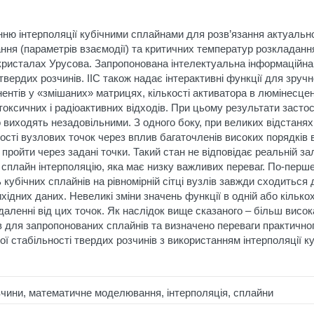
ю інтерполяції кубічними сплайнами для розв’язання актуальної
ання (параметрів взаємодії) та критичних температур розкладанн
кристалах Урусова. Запропонована інтелектуальна інформаційна 
твердих розчинів. ІІС також надає інтерактивні функції для зруч
ентів у «змішаних» матрицях, кількості активатора в люмінесце
токсичних і радіоактивних відходів. При цьому результати застос
о виходять незадовільними. З одного боку, при великих відстаня
лькості вузлових точок через вплив багаточленів високих порядків
пройти через задані точки. Такий стан не відповідає реальній з
плайн інтерполяцію, яка має низку важливих переваг. По-перше, 
 кубічних сплайнів на рівномірній сітці вузлів завжди сходиться
хідних даних. Невеликі зміни значень функції в одній або кількох
даленні від цих точок. Як наслідок вище сказаного – більш висока
в для запропонованих сплайнів та визначено переваги практичн
ї стабільності твердих розчинів з використанням інтерполяції к
зчини, математичне моделювання, інтерполяція, сплайни