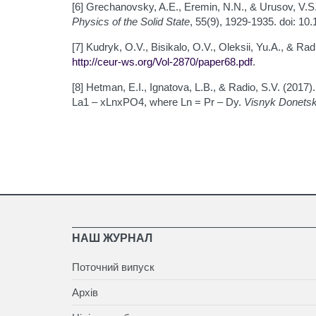
[6] Grechanovsky, A.E., Eremin, N.N., & Urusov, V.S
Physics of the Solid State
, 55(9), 1929-1935. doi: 1
[7] Kudryk, O.V., Bisikalo, O.V., Oleksii, Yu.A., & Rad
http://ceur-ws.org/Vol-2870/paper68.pdf
.
[8] Hetman, E.I., Ignatova, L.B., & Radio, S.V. (2017).
La1 – xLnxPO4, where Ln = Pr – Dy.
Visnyk Donetsk
НАШ ЖУРНАЛ
Поточний випуск
Архів