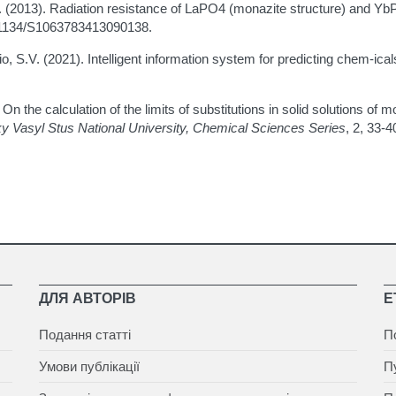
. (2013). Radiation resistance of LaPO4 (monazite structure) and YbP
0.1134/S1063783413090138.
io, S.V. (2021). Intelligent information system for predicting chem-icals
 On the calculation of the limits of substitutions in solid solutions of
y Vasyl Stus National University, Chemical Sciences Series
, 2, 33-4
ДЛЯ АВТОРІВ
Е
Подання статті
П
Умови публікації
П