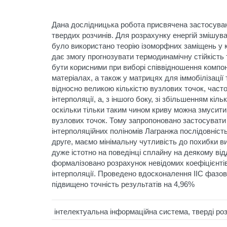
Дана дослідницька робота присвячена застосуванн
твердих розчинів. Для розрахунку енергій змішув
було використано теорію ізоморфних заміщень у 
дає змогу прогнозувати термодинамічну стійкість 
бути корисними при виборі співвідношення компон
матеріалах, а також у матрицях для іммобілізації 
відносно великою кількістю вузлових точок, част
інтерполяції, а, з іншого боку, зі збільшенням кі
оскільки тільки таким чином криву можна змусити 
вузлових точок. Тому запропоновано застосувати с
інтерполяційних поліномів Лагранжа послідовність
друге, маємо мінімальну чутливість до похибки ви
дуже істотно на поведінці сплайну на деякому від
формалізовано розрахунок невідомих коефіцієнті
інтерполяції. Проведено вдосконалення ІІС фазово
підвищено точність результатів на 4,96%
інтелектуальна інформаційна система, тверді ро