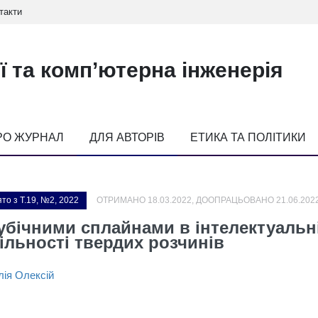
такти
ї та комп’ютерна інженерія
РО ЖУРНАЛ
ДЛЯ АВТОРІВ
ЕТИКА ТА ПОЛІТИКИ
то з Т.19, №2, 2022
ОТРИМАНО 18.03.2022, ДООПРАЦЬОВАНО 21.06.2022
кубічними сплайнами в інтелектуальн
ільності твердих розчинів
ія Олексій