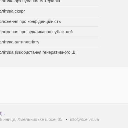
олітика архівування матеріалів
олітика скарг
оложення про конфіденційність
оложення про відкликання публікацій
олітика антиплагіату
олітика використання генеративного ШІ
0)
.
. Вінниця, Хмельницьке шосе, 95
info@itce.vn.ua