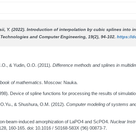
sii, Y. (2022). Introduction of interpolation by cubic splines into i
 Technologies and Computer Engineering
, 19(2), 94-102.
https://d
.O., & Yudin, O.O. (2011).
Difference methods and splines in multidi
book of mathematics
. Moscow: Nauka.
998). Device of spline functions for processing the results of simulati
a, O.Yu., & Shushura, O.M. (2012).
Computer modeling of systems and
). Ion-beam-induced amorphization of LaPO4 and ScPO4.
Nuclear Inst
128, 160-165. doi: 10.1016 / S0168-583X (96) 00873-7.