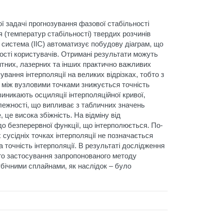
 задачі прогнозування фазової стабільності
я (температур стабільності) твердих розчинів
система (ІІС) автоматизує побудову діаграм, що
ності користувачів. Отримані результати можуть
нтних, лазерних та інших практично важливих
ування інтерполяції на великих відрізках, тобто з
х між вузловими точками знижується точність
 виникають осциляції інтерполяційної кривої,
алежності, що випливає з табличних значень
це висока збіжність. На відміну від
 до безперервної функції, що інтерполюється. По-
 сусідніх точках інтерполяції не позначається
 точність інтерполяції. В результаті дослідження
ого застосування запропонованого методу
убічними сплайнами, як наслідок – було