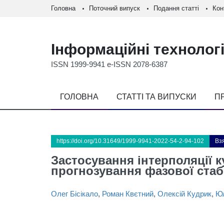
Головна
Поточний випуск
Подання статті
Кон
Інформаційні технологі
ISSN 1999-9941 e-ISSN 2078-6387
ГОЛОВНА
СТАТТІ ТА ВИПУСКИ
П
https://doi.org/10.31649/1999-9941-2022-54-2-94-102
Взя
Застосування інтерполяції 
прогнозування фазової стаб
Олег Бісікало
,
Роман Квєтний
,
Олексій Кудрик
,
Юл